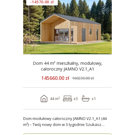
-14570.00 zł
Dom 44 m² mieszkalny, modułowy,
całoroczny JAMNO V2.1_A1
145660.00 zł
160230.00 zł
44 m²
x3
x1
Dom modułowy całoroczny JAMNO V2.1_A1 (44
m²) – Twój nowy dom w 3 tygodnie Szukasz
domu, który..