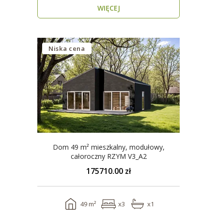
WIĘCEJ
Niska cena
Dom 49 m² mieszkalny, modułowy,
całoroczny RZYM V3_A2
175710.00 zł
49 m²
x3
x1