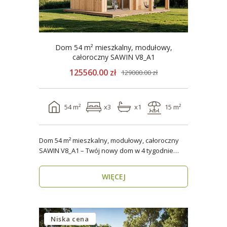
Dom 54 m² mieszkalny, modułowy,
całoroczny SAWIN V8_A1
125560.00 zł
129000.00 zł
54 m²
x3
x1
15 m²
Dom 54 m² mieszkalny, modułowy, całoroczny
SAWIN V8_A1 – Twój nowy dom w 4 tygodnie
Domy budow..
WIĘCEJ
Niska cena