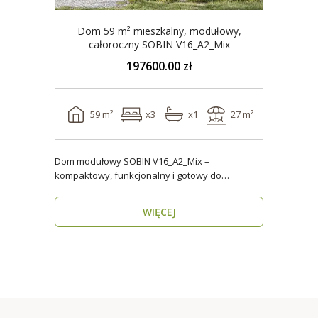
Dom 59 m² mieszkalny, modułowy,
całoroczny SOBIN V16_A2_Mix
197600.00 zł
59 m²
x3
x1
27 m²
Dom modułowy SOBIN V16_A2_Mix –
kompaktowy, funkcjonalny i gotowy do
zamieszkania przez cały rok ..
WIĘCEJ