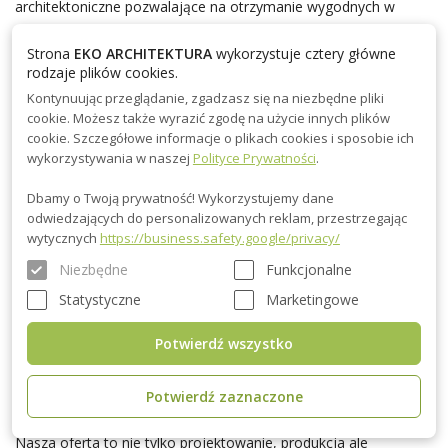
architektoniczne pozwalające na otrzymanie wygodnych w
użytkowaniu obiektów. Poświęcamy baczną uwagę kwestiom
Strona
EKO ARCHITEKTURA
wykorzystuje cztery główne
rozplanowania pomieszczeń, ich charakteru oraz użyteczności.
rodzaje plików cookies.
Nigdy nie zapominamy, że każdy drewniany domek letniskowy
Kontynuując przeglądanie, zgadzasz się na niezbędne pliki
opuszczający nasze pracownie ma służyć korzyści i
cookie. Możesz także wyrazić zgodę na użycie innych plików
przyjemności swoich przyszłych właścicieli.
cookie. Szczegółowe informacje o plikach cookies i sposobie ich
wykorzystywania w naszej
Polityce Prywatności
.
Jak łatwo zauważyć, gotowe
domki letniskowe na
Dbamy o Twoją prywatność! Wykorzystujemy dane
sprzedaż
znajdujące się w naszej ofercie są bardzo mocno
odwiedzających do personalizowanych reklam, przestrzegając
zróżnicowane. Dzięki temu absolutnie każdy znajdzie tu produkt
wytycznych
https://business.safety.google/privacy/
idealnie odpowiadający zadanym oczekiwaniom.
Niezbędne
Funkcjonalne
Jako
producent domków letniskowych
możemy stworzyć
produkt o różnych rozmiarach, kształtach, kolorach i stylach.
Statystyczne
Marketingowe
Bardzo chętnie także modyfikujemy istniejące wzory tak, by
Potwierdź wszystko
maksymalnie dostosować je do oczekiwań naszych Klientów
tym samym tworząc coś niepowtarzalnego a także i
niesamowitego.
Potwierdź zaznaczone
Nasza oferta to nie tylko projektowanie, produkcja ale