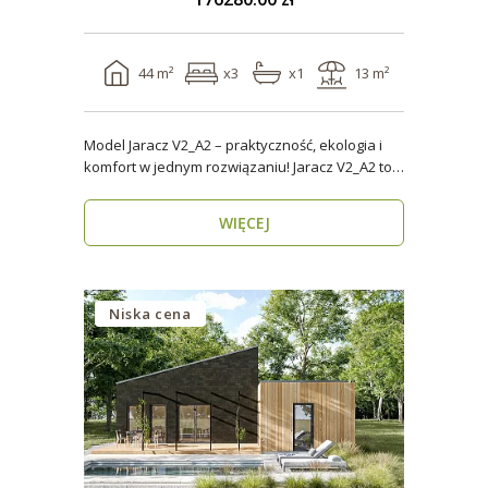
44 m²
x3
x1
13 m²
Model Jaracz V2_A2 – praktyczność, ekologia i
komfort w jednym rozwiązaniu! Jaracz V2_A2 to
wyjąt..
WIĘCEJ
Niska cena