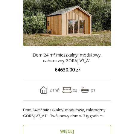
Dom 24 m² mieszkalny, modułowy,
całoroczny GORAJ V7_A1
64630.00 zł
24 m²
x2
x1
Dom 24 m² mieszkalny, modułowy, całoroczny
GORAJ V7_A1 – Twój nowy dom w 3 tygodnie
Domy modul..
WIĘCEJ