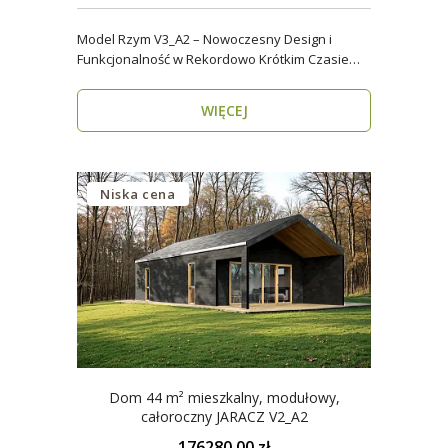
Model Rzym V3_A2 – Nowoczesny Design i
Funkcjonalność w Rekordowo Krótkim Czasie
Model Rzym V3_A2..
WIĘCEJ
Niska cena
Dom 44 m² mieszkalny, modułowy,
całoroczny JARACZ V2_A2
176280.00 zł