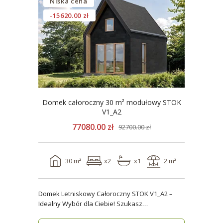
Niska cena
-15620.00 zł
Domek całoroczny 30 m² modułowy STOK
V1_A2
77080.00 zł
92700.00 zł
30 m²
x2
x1
2 m²
Domek Letniskowy Całoroczny STOK V1_A2 –
Idealny Wybór dla Ciebie! Szukasz
praktycznego, kompaktowe..