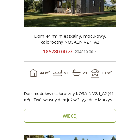
Dom 44 m² mieszkalny, modułowy,
całoroczny NOSALN V2.1_A2
186280.00 zł
204910.00 zł
44 m²
x3
x1
13 m²
Dom modułowy całoroczny NOSALN V2.1_A2 (44
m²) – Twój własny dom już w 3 tygodnie Marzysz
o do..
WIĘCEJ