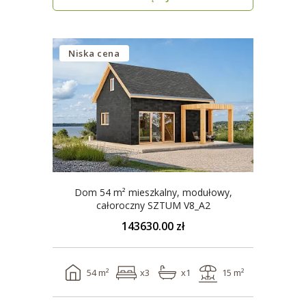
Niska cena
Dom 54 m² mieszkalny, modułowy,
całoroczny SZTUM V8_A2
143630.00 zł
54 m²
x3
x1
15 m²