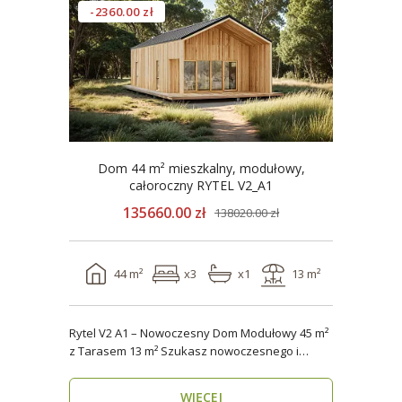
-2360.00 zł
Dom 44 m² mieszkalny, modułowy,
całoroczny RYTEL V2_A1
135660.00 zł
138020.00 zł
44 m²
x3
x1
13 m²
Rytel V2 A1 – Nowoczesny Dom Modułowy 45 m²
z Tarasem 13 m² Szukasz nowoczesnego i
energooszczędn..
WIĘCEJ