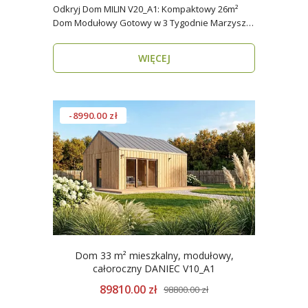
Odkryj Dom MILIN V20_A1: Kompaktowy 26m²
Dom Modułowy Gotowy w 3 Tygodnie Marzysz o
własnym miejs..
WIĘCEJ
-8990.00 zł
Dom 33 m² mieszkalny, modułowy,
całoroczny DANIEC V10_A1
89810.00 zł
98800.00 zł