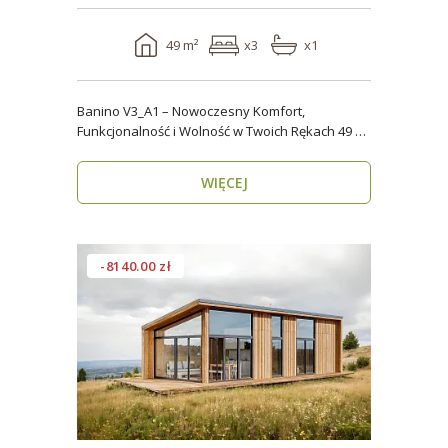
49 m²
x3
x1
Banino V3_A1 – Nowoczesny Komfort,
Funkcjonalność i Wolność w Twoich Rękach 49 m²
wygody i estety..
WIĘCEJ
-8140.00 zł