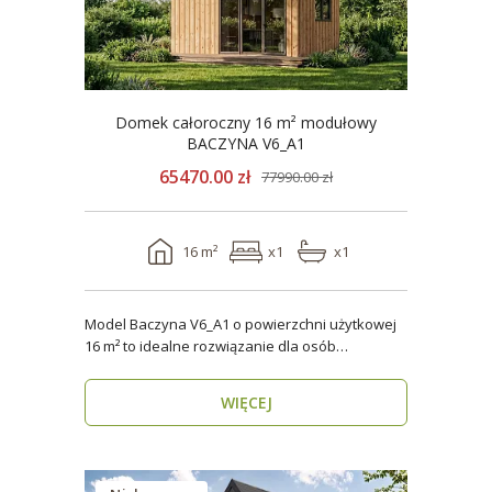
Domek całoroczny 16 m² modułowy
BACZYNA V6_A1
65470.00 zł
77990.00 zł
16 m²
x1
x1
Model Baczyna V6_A1 o powierzchni użytkowej
16 m² to idealne rozwiązanie dla osób
poszukujących nowo..
WIĘCEJ