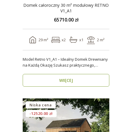
Domek całoroczny 30 m² modułowy RETNO
V1_A1
65710.00 zł
29 m²
x2
x1
2 m²
Model Retno V1_A1 – Idealny Domek Drewniany
na Każdą Okazję Szukasz praktycznego,
ekologicznego d..
WIĘCEJ
Niska cena
-12520.00 zł