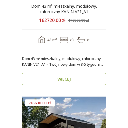
Dom 43 m² mieszkalny, modułowy,
całoroczny KANIN V21_A1
162720.00 zł
170860.00 zł
43 m²
x3
x1
Dom 43 m² mieszkalny, modułowy, całoroczny
KANIN V21_A1 – Twój nowy dom w 3-5 tygodni
Domy mod..
WIĘCEJ
-18630.00 zł