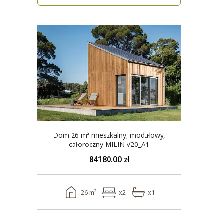
Dom 26 m² mieszkalny, modułowy,
całoroczny MILIN V20_A1
84180.00 zł
26 m²
x2
x1