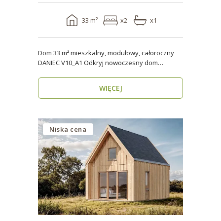
33 m²
x2
x1
Dom 33 m² mieszkalny, modułowy, całoroczny
DANIEC V10_A1 Odkryj nowoczesny dom
modułowy, który..
WIĘCEJ
Niska cena