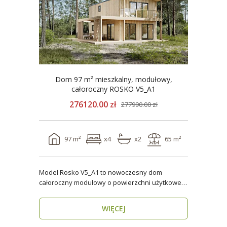
Dom 97 m² mieszkalny, modułowy,
całoroczny ROSKO V5_A1
276120.00 zł
277990.00 zł
97 m²
x4
x2
65 m²
Model Rosko V5_A1 to nowoczesny dom
całoroczny modułowy o powierzchni użytkowej
ponad 96 m². Dzięki ..
WIĘCEJ