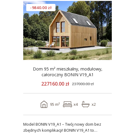
-9840.00 zł
Dom 95 m² mieszkalny, modułowy,
całoroczny BONIN V19_A1
227160.00 zł
237000.00 zł
95 m²
x4
x2
Model BONIN V19_A1 – Twój nowy dom bez
zbędnych komplikacji! BONIN V19_A1 to