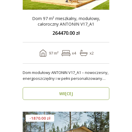
Dom 97 m² mieszkalny, modułowy,
całoroczny ANTONIN V17_A1
264470.00 zł
97 m²
x4
x2
Dom modułowy ANTONIN V17_A1 – nowoczesny,
energooszczędny i w pełni personalizowany
dom całoroczny o..
WIĘCEJ
-1870.00 zł