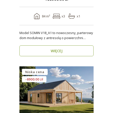
84 m²
x3
x1
Model SOMIN V18_A1 to nowoczesny, parterowy
dom modułowy z antresolą o powierzchni
użytkowej 84 m², ..
WIĘCEJ
Niska cena
-6900.00 zł