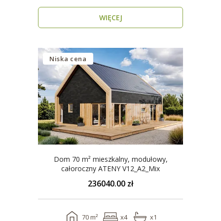
nowoczesny, parterow..
WIĘCEJ
Niska cena
Dom 70 m² mieszkalny, modułowy,
całoroczny ATENY V12_A2_Mix
236040.00 zł
70 m²
x4
x1