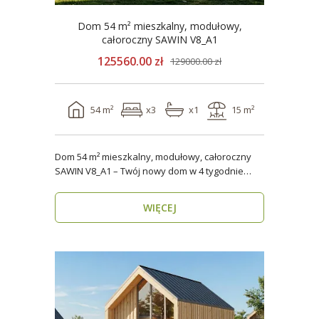
Dom 54 m² mieszkalny, modułowy,
całoroczny SAWIN V8_A1
125560.00 zł
129000.00 zł
54 m²
x3
x1
15 m²
Dom 54 m² mieszkalny, modułowy, całoroczny
SAWIN V8_A1 – Twój nowy dom w 4 tygodnie
Domy budow..
WIĘCEJ