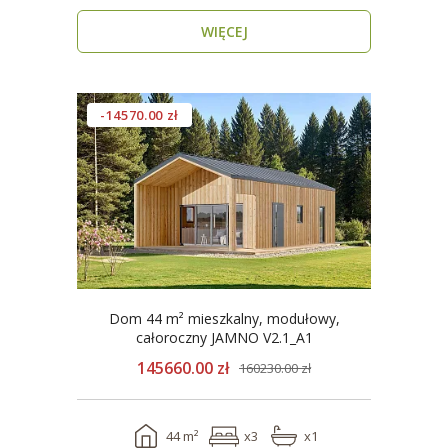
Twój nowy..
WIĘCEJ
-14570.00 zł
Dom 44 m² mieszkalny, modułowy,
całoroczny JAMNO V2.1_A1
145660.00 zł
160230.00 zł
44 m²
x3
x1