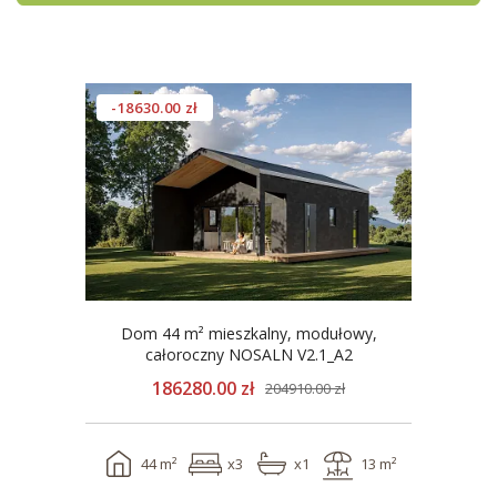
-18630.00 zł
Dom 44 m² mieszkalny, modułowy,
całoroczny NOSALN V2.1_A2
186280.00 zł
204910.00 zł
44 m²
x3
x1
13 m²