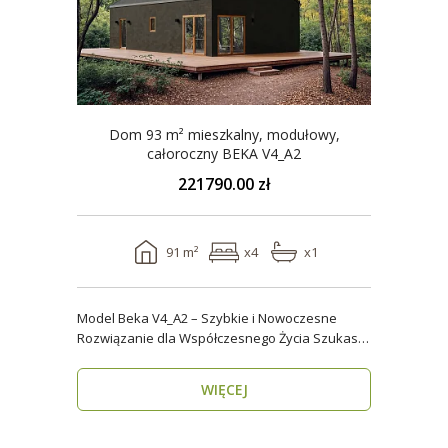
Dom 93 m² mieszkalny, modułowy,
całoroczny BEKA V4_A2
221790.00 zł
91 m²
x4
x1
Model Beka V4_A2 – Szybkie i Nowoczesne
Rozwiązanie dla Współczesnego Życia Szukasz
domu, który z..
WIĘCEJ