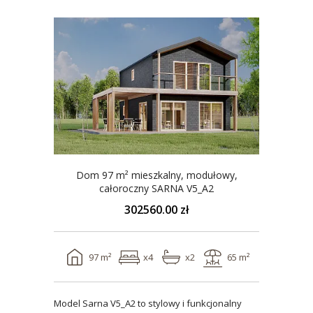
Dom 97 m² mieszkalny, modułowy,
całoroczny SARNA V5_A2
302560.00 zł
97 m²
x4
x2
65 m²
Model Sarna V5_A2 to stylowy i funkcjonalny