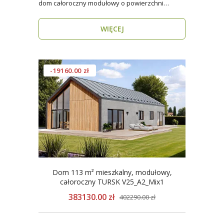
dom całoroczny modułowy o powierzchni
użytkowej ponad 96..
WIĘCEJ
-19160.00 zł
Dom 113 m² mieszkalny, modułowy,
całoroczny TURSK V25_A2_Mix1
383130.00 zł
402290.00 zł