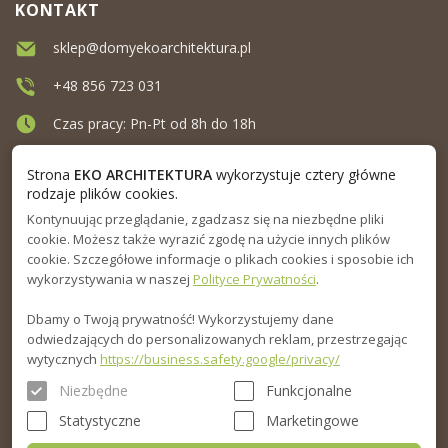
KONTAKT
sklep@domyekoarchitektura.pl
+48 856 723 031
Czas pracy: Pn-Pt od 8h do 18h
Ul. Elewatorska 10, Białystok
Strona
EKO ARCHITEKTURA
wykorzystuje cztery główne
rodzaje plików cookies.
Kontynuując przeglądanie, zgadzasz się na niezbędne pliki
MENU
cookie. Możesz także wyrazić zgodę na użycie innych plików
cookie. Szczegółowe informacje o plikach cookies i sposobie ich
INFORMACJA
wykorzystywania w naszej
Polityce Prywatności
.
Dbamy o Twoją prywatność! Wykorzystujemy dane
PORADNIK
odwiedzających do personalizowanych reklam, przestrzegając
wytycznych
https://business.safety.google/privacy/
Niezbędne
Funkcjonalne
Statystyczne
Marketingowe