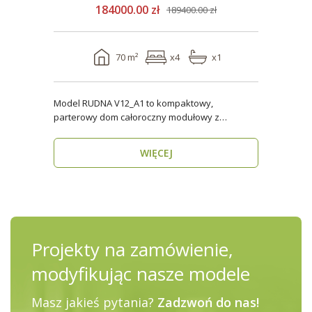
184000.00 zł
189400.00 zł
70 m²
x4
x1
Model RUDNA V12_A1 to kompaktowy,
parterowy dom całoroczny modułowy z
antresolą, o powierzchni użytk..
WIĘCEJ
Projekty na zamówienie,
modyfikując nasze modele
Masz jakieś pytania?
Zadzwoń do nas!