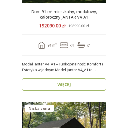
Dom 91 m² mieszkalny, modułowy,
całoroczny JANTAR V4_A1
192090.00 zł
198990.00 zł
91 m²
x4
x1
Model Jantar V4_A1 – Funkcjonalność, Komfort i
Estetyka w Jednym Model Jantar V4_A1 to
nowoczesny..
WIĘCEJ
Niska cena