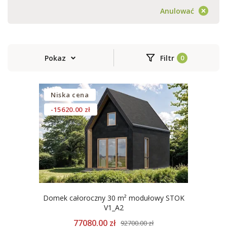
Anulować
Pokaz
Filtr
Niska cena
-15620.00 zł
Domek całoroczny 30 m² modułowy STOK
V1_A2
77080.00 zł
92700.00 zł