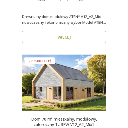
Drewniany dom modułowy ATENY V12_A2_Mix –
nowoczesny i ekonomiczny wybór Model ATENY
V12_A2_Mix t..
WIĘCEJ
-39500.00 zł
Dom 70 m² mieszkalny, modułowy,
całoroczny TUREW V12_A2_Mix1