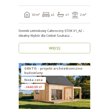
30 m²
x2
x1
2 m²
Domek Letniskowy Całoroczny STOK V1_A2 –
Idealny Wybór dla Ciebie! Szukasz
praktycznego, kompaktowe..
WIĘCEJ
GRATIS - projekt architektoniczno-
budowlany
Niska cena
-3440.00 zł