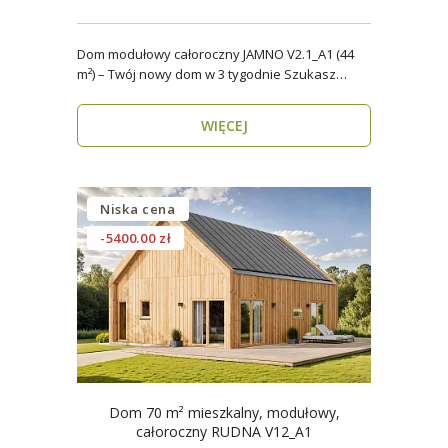
Dom modułowy całoroczny JAMNO V2.1_A1 (44
m²) – Twój nowy dom w 3 tygodnie Szukasz
domu, który..
WIĘCEJ
Niska cena
-5400.00 zł
Dom 70 m² mieszkalny, modułowy,
całoroczny RUDNA V12_A1