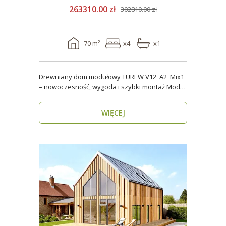
263310.00 zł
302810.00 zł
70 m²
x4
x1
Drewniany dom modułowy TUREW V12_A2_Mix1
– nowoczesność, wygoda i szybki montaż Model
TUREW V12_A..
WIĘCEJ