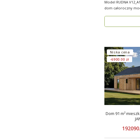
Model RUDNA V12_A1
dom całoroczny mod
powierzchni użytk..
Niska cena
-6900.00 zł
Dom 91 m² mieszka
JA
192090.