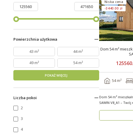
Niska cena
-3440.00 zł
Powierzchnia użytkowa
Dom 54 m² mieszka
43 m²
44 m²
S
125560.
49 m²
54 m²
POKAŻ WIĘCEJ
54 m²
Dom 54 m² mieszkal
Liczba pokoi
SAWIN V8_A1 – Twój no
2
budow..
3
4