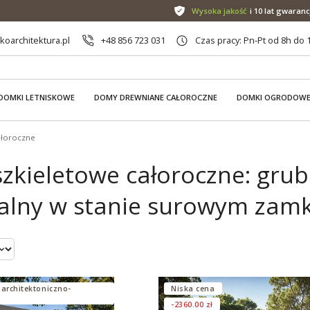
Wysoka jakość
i 10 lat gwaranc
oarchitektura.pl
+48 856 723 031
Czas pracy: Pn-Pt od 8h do 
DOMKI LETNISKOWE
DOMY DREWNIANE CAŁOROCZNE
DOMKI OGRODOW
ałoroczne
zkieletowe całoroczne: gru
alny w stanie surowym zamk
 architektoniczno-
Niska cena
-2360.00 zł