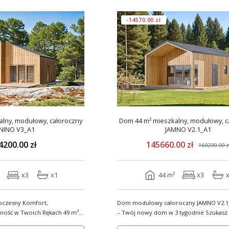
-14570.00 zł
lny, modułowy, całoroczny
Dom 44 m² mieszkalny, modułowy, c
NINO V3_A1
JAMNO V2.1_A1
4200.00 zł
145660.00 zł
160230.00 z
x3
x1
44 m²
x3
oczesny Komfort,
Dom modułowy całoroczny JAMNO V2.1_
ść w Twoich Rękach 49 m²
– Twój nowy dom w 3 tygodnie Szukasz domu,
który..