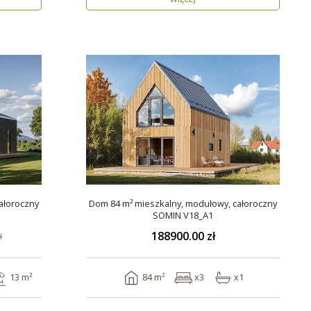
ałoroczny
Dom 84 m² mieszkalny, modułowy, całoroczny
SOMIN V18_A1
188900.00 zł
ł
13 m²
84 m²
x3
x1