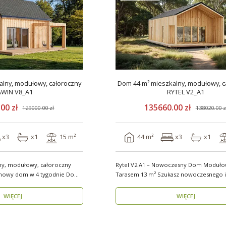
lny, modułowy, całoroczny
Dom 44 m² mieszkalny, modułowy, c
AWIN V8_A1
RYTEL V2_A1
00 zł
135660.00 zł
129000.00 zł
138020.00 z
x3
x1
15 m²
44 m²
x3
x1
ny, modułowy, całoroczny
Rytel V2 A1 – Nowoczesny Dom Modułow
wy dom w 4 tygodnie Domy
Tarasem 13 m² Szukasz nowoczesnego i
energooszczędn..
WIĘCEJ
WIĘCEJ