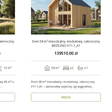
ałoroczny
Dom 58 m² mieszkalny, modułowy, całoroczny
BRZEZNO V11.1_A1
139510.00 zł
ł
13 m²
58 m²
x2
x1
y 45 m² z
Dom 58 m² mieszkalny, modułowy, całoroczny
V11.1_A1 – zamieszkaj szybciej, żyj wygodniej
Stworzon..
WIĘCEJ