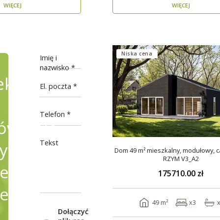
WIĘCEJ
WIĘCEJ
Niska cena
Imię i
nazwisko
ekty
El. poczta
Telefon
wienie,
Tekst
fikując
Dom 49 m² mieszkalny, modułowy, c
RZYM V3_A2
e
175710.00 zł
ele
49 m²
x3
Dołączyć