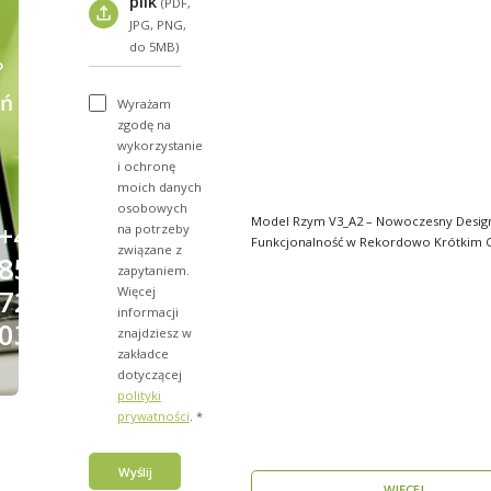
plik
(PDF,
JPG, PNG,
do 5MB)
?
ń
Wyrażam
zgodę na
wykorzystanie
i ochronę
moich danych
osobowych
Model Rzym V3_A2 – Nowoczesny Design
+48
na potrzeby
Funkcjonalność w Rekordowo Krótkim C
związane z
856
Model Rzym V3_A2..
zapytaniem.
Więcej
723
informacji
031
znajdziesz w
zakładce
dotyczącej
polityki
prywatności
. *
Wyślij
WIĘCEJ