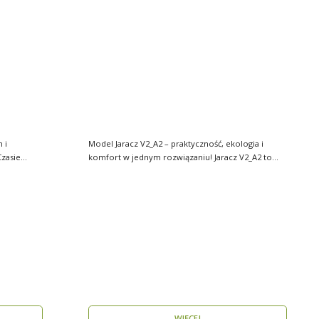
 i
Model Jaracz V2_A2 – praktyczność, ekologia i
zasie
komfort w jednym rozwiązaniu! Jaracz V2_A2 to
wyjąt..
WIĘCEJ