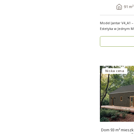
91 m²
Model Jantar V4_A1 –
Estetyka w Jednym Model Jantar V4_A1 to
nowoczesny..
Niska cena
Dom 93 m² mieszka