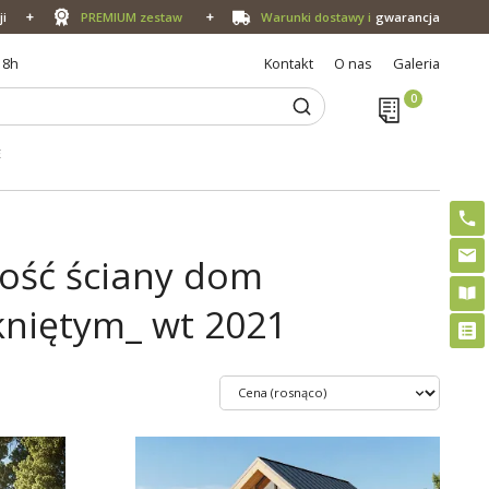
ji
PREMIUM zestaw
Warunki dostawy i
gwarancja
18h
Kontakt
O nas
Galeria
E
bość ściany dom
niętym_ wt 2021