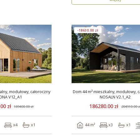
-18630.00 zł
lny, modułowy, całoroczny
Dom 44 m² mieszkalny, modułowy, c
DNA V12_A1
NOSALN V2.1_A2
00 zł
186280.00 zł
189400.00 zł
204910.00 z
x4
x1
44 m²
x3
x1