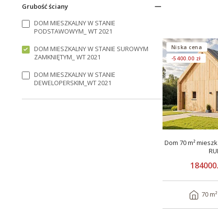
Grubość ściany
DOM MIESZKALNY W STANIE
PODSTAWOWYM_ WT 2021
Niska cena
DOM MIESZKALNY W STANIE SUROWYM
ZAMKNIĘTYM_ WT 2021
-5400.00 zł
DOM MIESZKALNY W STANIE
DEWELOPERSKIM_WT 2021
Dom 70 m² mieszka
RU
184000.
70 m²