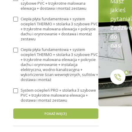
Masz
szybowe PVC + trzykrotne malowana
elewacja + dostawa i montaż zestawu
jakieś
pytania
Ciepła płyta fundamentowa + system
ociepleń THERMO + stolarka 3 szybowe PVC
Zadzwo
+ trzykrotne malowana elewacja + pokrycie
dachu i orynnowanie + dostawa i montaż
do
zestawu
nas!
Ciepła płyta fundamentowa + system
ociepleń THERMO + stolarka 3 szybowe PVC
+ trzykrotne malowana elewacja + pokrycie
dachu i orynnowanie + instalacja
elektryczna, wodno-kanalizacyjna +
wykończenie ścian wewnętrznych, sufitów +
dostawa i montaż
System ociepleń PRO + stolarka 3 szybowe
PVC + trzykrotne malowana elewacja +
dostawa i montaż zestawu
POKAŻ WIĘCEJ