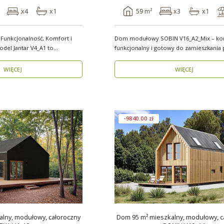
x4
x1
59 m²
x3
x1
 Funkcjonalność, Komfort i
Dom modułowy SOBIN V16_A2_Mix – ko
funkcjonalny i gotowy do zamieszkania 
rok ..
WIĘCEJ
WIĘCEJ
-9840.00 zł
lny, modułowy, całoroczny
Dom 95 m² mieszkalny, modułowy, c