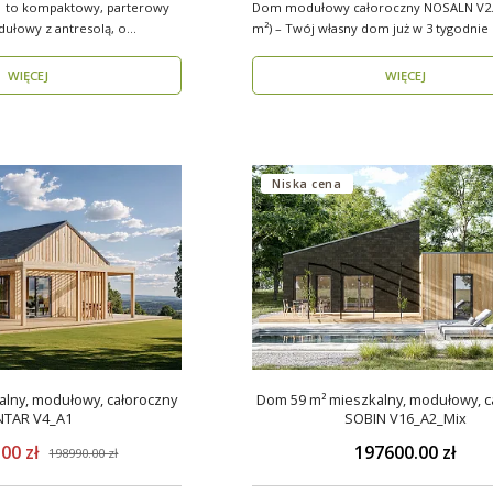
 to kompaktowy, parterowy
Dom modułowy całoroczny NOSALN V2.1
ułowy z antresolą, o
m²) – Twój własny dom już w 3 tygodnie Marzysz o
do..
WIĘCEJ
WIĘCEJ
Niska cena
lny, modułowy, całoroczny
Dom 59 m² mieszkalny, modułowy, c
NTAR V4_A1
SOBIN V16_A2_Mix
00 zł
197600.00 zł
198990.00 zł