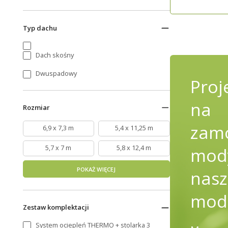
Typ dachu
Dach skośny
Dwuspadowy
Proj
na
Rozmiar
zamó
6,9 x 7,3 m
5,4 x 11,25 m
5,7 x 7 m
5,8 x 12,4 m
mody
POKAŻ WIĘCEJ
nasz
mod
Zestaw komplektacji
System ociepleń THERMO + stolarka 3