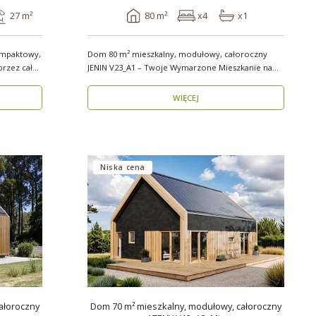
27 m²
80 m²
x4
x1
mpaktowy,
Dom 80 m² mieszkalny, modułowy, całoroczny
przez cały
JENIN V23_A1 – Twoje Wymarzone Mieszkanie na
Każdy Sezon ..
WIĘCEJ
Niska cena
ałoroczny
Dom 70 m² mieszkalny, modułowy, całoroczny