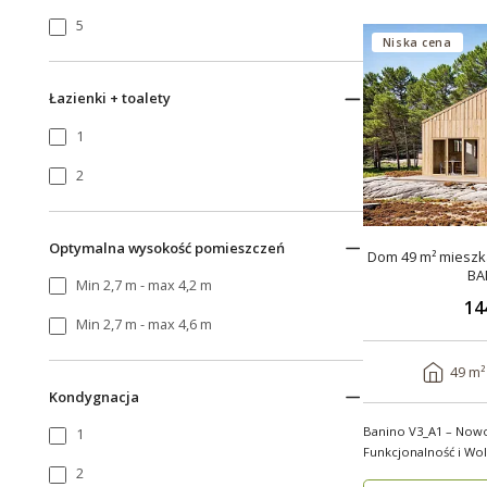
5
Niska cena
Łazienki + toalety
1
2
Optymalna wysokość pomieszczeń
Dom 49 m² mieszka
BA
Min 2,7 m - max 4,2 m
14
Min 2,7 m - max 4,6 m
49 m²
Kondygnacja
Banino V3_A1 – Now
1
Funkcjonalność i Wolno
2
wygody i estety..