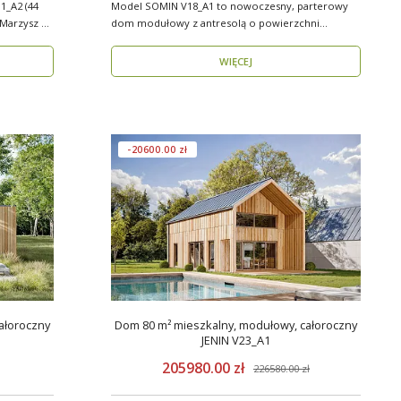
_A2 (44
Model SOMIN V18_A1 to nowoczesny, parterowy
dom modułowy z antresolą o powierzchni
użytkowej 84 m², ..
WIĘCEJ
-20600.00 zł
ałoroczny
Dom 80 m² mieszkalny, modułowy, całoroczny
JENIN V23_A1
205980.00 zł
226580.00 zł