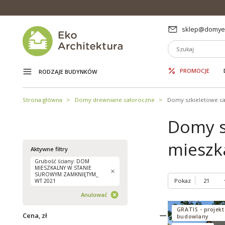
sklep@domyek
PROMOCJE
RODZAJE BUDYNKÓW
Strona główna
Domy drewniane całoroczne
Domy szkieletowe c
Domy s
mieszk
Aktywne filtry
Grubość ściany: DOM
MIESZKALNY W STANIE
SUROWYM ZAMKNIĘTYM_
Pokaz
WT 2021
Anulować
GRATIS - projekt
Cena, zł
budowlany