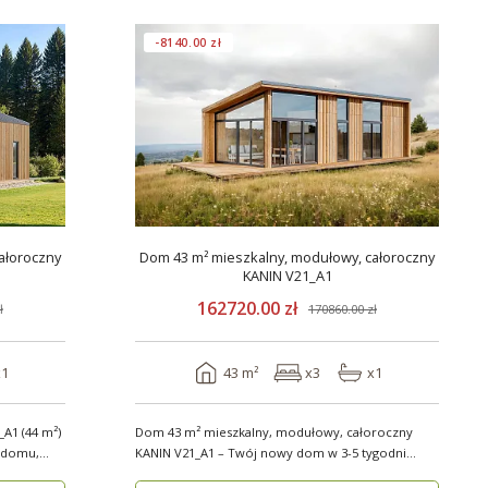
-8140.00 zł
ałoroczny
Dom 43 m² mieszkalny, modułowy, całoroczny
KANIN V21_A1
162720.00 zł
ł
170860.00 zł
x1
43 m²
x3
x1
A1 (44 m²)
Dom 43 m² mieszkalny, modułowy, całoroczny
KANIN V21_A1 – Twój nowy dom w 3-5 tygodni
Domy mod..