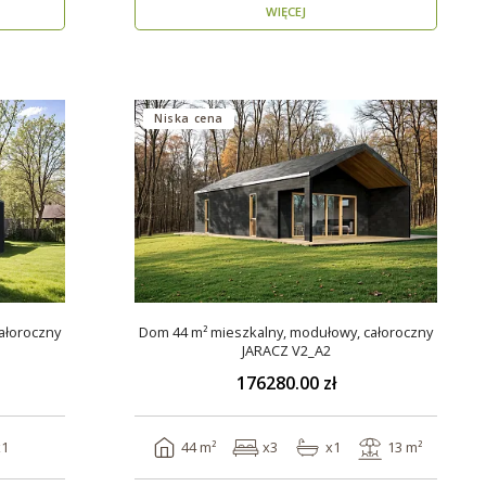
WIĘCEJ
Niska cena
ałoroczny
Dom 44 m² mieszkalny, modułowy, całoroczny
JARACZ V2_A2
176280.00 zł
x1
44 m²
x3
x1
13 m²