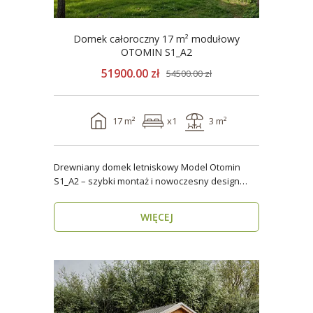
Domek całoroczny 17 m² modułowy
OTOMIN S1_A2
51900.00 zł
54500.00 zł
17 m²
x1
3 m²
Drewniany domek letniskowy Model Otomin
S1_A2 – szybki montaż i nowoczesny design
Szukasz funkcjo..
WIĘCEJ