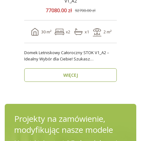
V1_A2
77080.00 zł
92700.00 zł
30 m²
x2
x1
2 m²
Domek Letniskowy Całoroczny STOK V1_A2 –
Idealny Wybór dla Ciebie! Szukasz
praktycznego, kompaktowe..
WIĘCEJ
Projekty na zamówienie,
modyfikując nasze modele