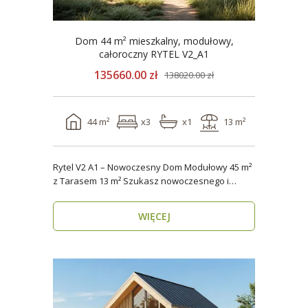
Dom 44 m² mieszkalny, modułowy,
całoroczny RYTEL V2_A1
135660.00 zł
138020.00 zł
44 m²
x3
x1
13 m²
Rytel V2 A1 – Nowoczesny Dom Modułowy 45 m²
z Tarasem 13 m² Szukasz nowoczesnego i
energooszczędn..
WIĘCEJ