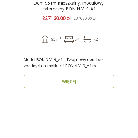
Dom 95 m² mieszkalny, modułowy,
całoroczny BONIN V19_A1
227160.00 zł
237000.00 zł
95 m²
x4
x2
Model BONIN V19_A1 – Twój nowy dom bez
zbędnych komplikacji! BONIN V19_A1 to
nowoczesny, parterow..
WIĘCEJ