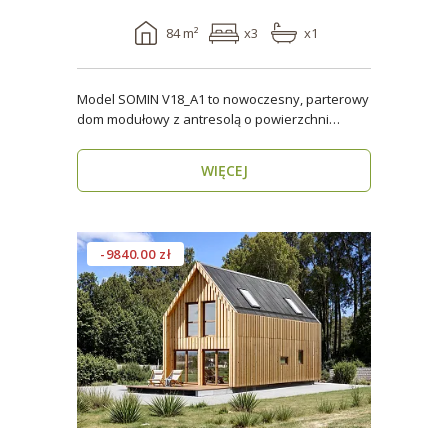
84 m²
x3
x1
Model SOMIN V18_A1 to nowoczesny, parterowy
dom modułowy z antresolą o powierzchni
użytkowej 84 m², ..
WIĘCEJ
-9840.00 zł