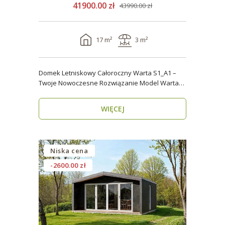
41900.00 zł
43990.00 zł
17 m²
3 m²
Domek Letniskowy Całoroczny Warta S1_A1 –
Twoje Nowoczesne Rozwiązanie Model Warta
S1_A1 o powier..
WIĘCEJ
Niska cena
-2600.00 zł