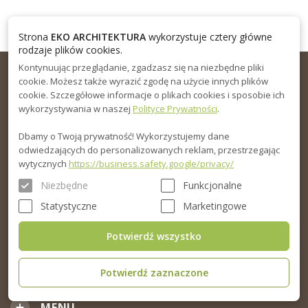
Strona
EKO ARCHITEKTURA
wykorzystuje cztery główne
rodzaje plików cookies.
Kontynuując przeglądanie, zgadzasz się na niezbędne pliki
cookie. Możesz także wyrazić zgodę na użycie innych plików
cookie. Szczegółowe informacje o plikach cookies i sposobie ich
wykorzystywania w naszej
Polityce Prywatności
.
Dbamy o Twoją prywatność! Wykorzystujemy dane
odwiedzających do personalizowanych reklam, przestrzegając
KONTAKT
wytycznych
https://business.safety.google/privacy/
sklep@domyekoarchitektura.pl
Niezbędne
Funkcjonalne
Statystyczne
Marketingowe
+48 856 723 031
Czas pracy: Pn-Pt od 8h do 18h
Potwierdź wszystko
Ul. Elewatorska 10, Białystok
Potwierdź zaznaczone
MENU