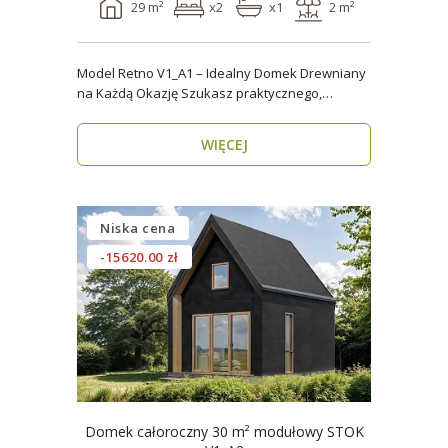
29 m²
x2
x1
2 m²
Model Retno V1_A1 – Idealny Domek Drewniany
na Każdą Okazję Szukasz praktycznego,
ekologicznego d..
WIĘCEJ
Niska cena
-15620.00 zł
Domek całoroczny 30 m² modułowy STOK