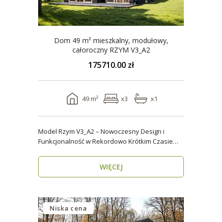
Dom 49 m² mieszkalny, modułowy,
całoroczny RZYM V3_A2
175710.00 zł
49 m²
x3
x1
Model Rzym V3_A2 – Nowoczesny Design i
Funkcjonalność w Rekordowo Krótkim Czasie
Model Rzym V3_A2..
WIĘCEJ
Niska cena