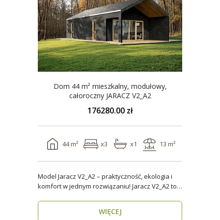
Dom 44 m² mieszkalny, modułowy,
całoroczny JARACZ V2_A2
176280.00 zł
44 m²
x3
x1
13 m²
Model Jaracz V2_A2 – praktyczność, ekologia i
komfort w jednym rozwiązaniu! Jaracz V2_A2 to
wyjąt..
WIĘCEJ