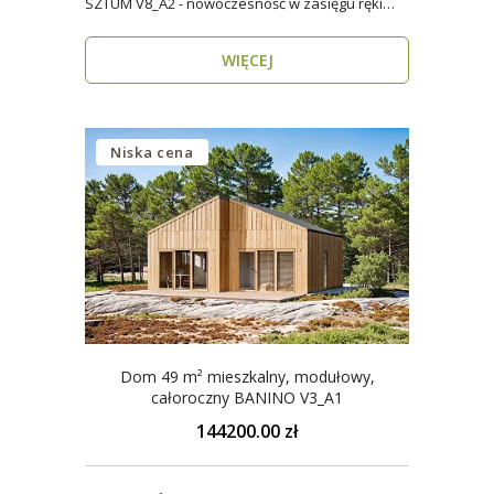
SZTUM V8_A2 - nowoczesność w zasięgu ręki
Twój nowy..
WIĘCEJ
Niska cena
Dom 49 m² mieszkalny, modułowy,
całoroczny BANINO V3_A1
144200.00 zł