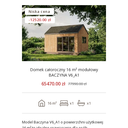
Niska cena
-12520.00 zł
Domek całoroczny 16 m² modułowy
BACZYNA V6_A1
65470.00 zł
77990.00 zł
16 m²
x1
x1
Model Baczyna V6_A1 o powierzchni użytkowej
16 m² to idealne rozwiązanie dla osób