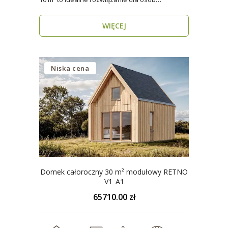
poszukujących nowo..
WIĘCEJ
Niska cena
Domek całoroczny 30 m² modułowy RETNO
V1_A1
65710.00 zł