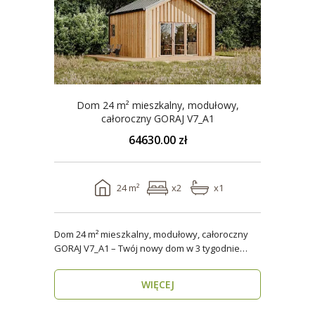
Dom 24 m² mieszkalny, modułowy,
całoroczny GORAJ V7_A1
64630.00 zł
24 m²
x2
x1
Dom 24 m² mieszkalny, modułowy, całoroczny
GORAJ V7_A1 – Twój nowy dom w 3 tygodnie
Domy modul..
WIĘCEJ