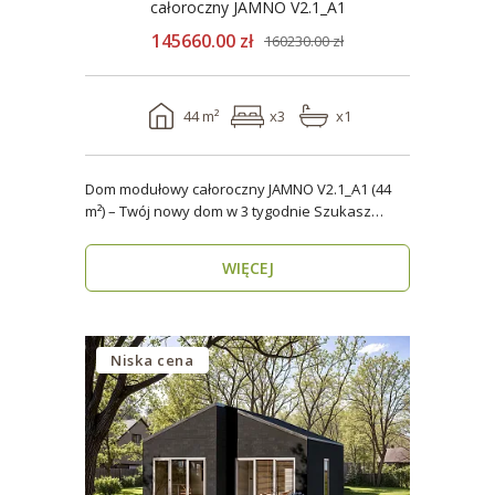
całoroczny JAMNO V2.1_A1
145660.00 zł
160230.00 zł
44 m²
x3
x1
Dom modułowy całoroczny JAMNO V2.1_A1 (44
m²) – Twój nowy dom w 3 tygodnie Szukasz
domu, który..
WIĘCEJ
Niska cena