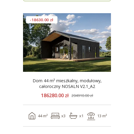
-18630.00 zł
Dom 44 m² mieszkalny, modułowy,
całoroczny NOSALN V2.1_A2
186280.00 zł
204910.00 zł
44 m²
x3
x1
13 m²