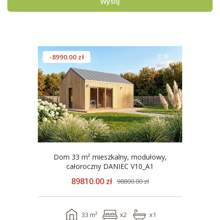
Wyślij
-8990.00 zł
Dom 33 m² mieszkalny, modułowy,
całoroczny DANIEC V10_A1
89810.00 zł
98800.00 zł
33 m²
x2
x1