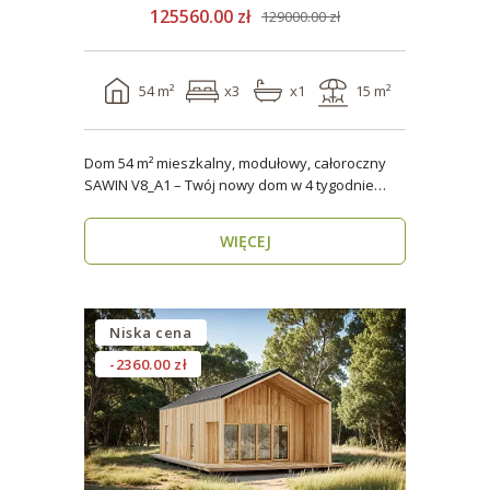
125560.00 zł
129000.00 zł
54 m²
x3
x1
15 m²
Dom 54 m² mieszkalny, modułowy, całoroczny
SAWIN V8_A1 – Twój nowy dom w 4 tygodnie
Domy budow..
WIĘCEJ
Niska cena
-2360.00 zł