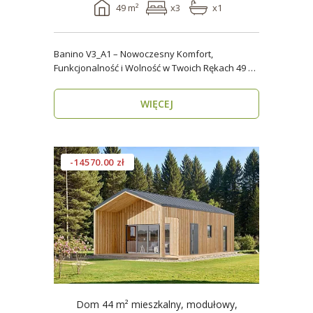
49 m²
x3
x1
Banino V3_A1 – Nowoczesny Komfort,
Funkcjonalność i Wolność w Twoich Rękach 49 m²
wygody i estety..
WIĘCEJ
-14570.00 zł
Dom 44 m² mieszkalny, modułowy,