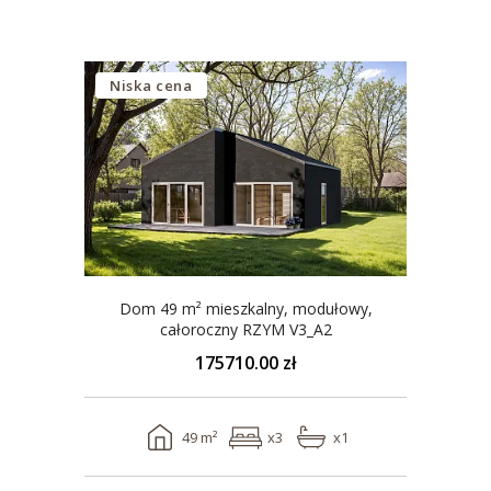
Niska cena
Dom 49 m² mieszkalny, modułowy,
całoroczny RZYM V3_A2
175710.00 zł
49 m²
x3
x1