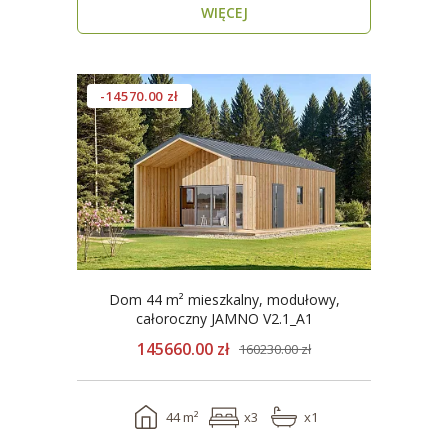
WIĘCEJ
-14570.00 zł
Dom 44 m² mieszkalny, modułowy,
całoroczny JAMNO V2.1_A1
145660.00 zł
160230.00 zł
44 m²
x3
x1