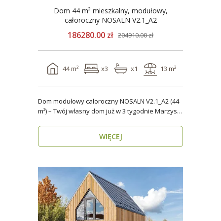
Dom 44 m² mieszkalny, modułowy,
całoroczny NOSALN V2.1_A2
186280.00 zł
204910.00 zł
44 m²
x3
x1
13 m²
Dom modułowy całoroczny NOSALN V2.1_A2 (44
m²) – Twój własny dom już w 3 tygodnie Marzysz
o do..
WIĘCEJ