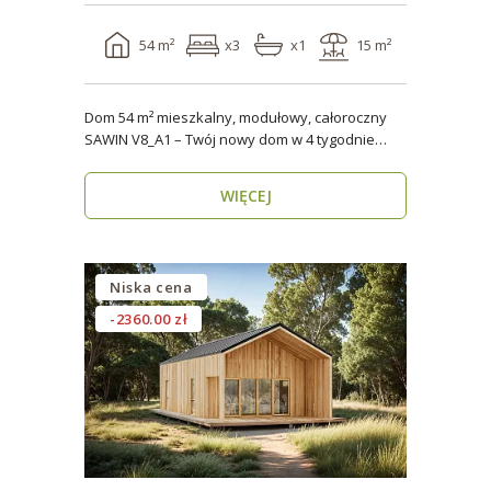
54 m²
x3
x1
15 m²
Dom 54 m² mieszkalny, modułowy, całoroczny
SAWIN V8_A1 – Twój nowy dom w 4 tygodnie
Domy budow..
WIĘCEJ
Niska cena
-2360.00 zł