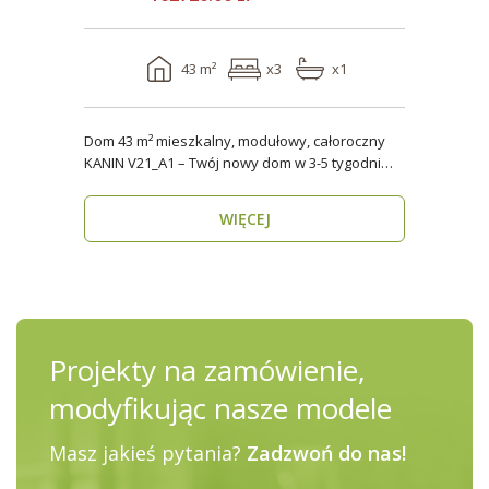
43 m²
x3
x1
Dom 43 m² mieszkalny, modułowy, całoroczny
KANIN V21_A1 – Twój nowy dom w 3-5 tygodni
Domy mod..
WIĘCEJ
Projekty na zamówienie,
modyfikując nasze modele
Masz jakieś pytania?
Zadzwoń do nas!