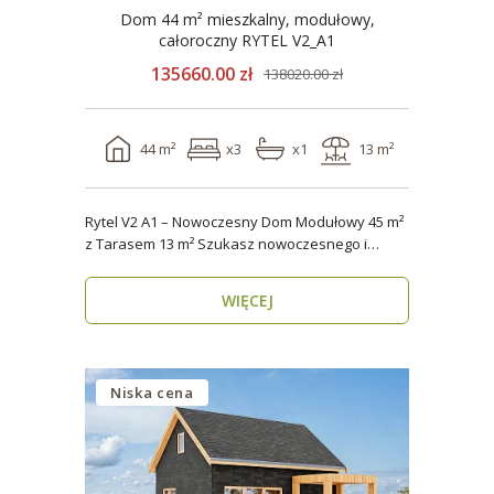
Dom 44 m² mieszkalny, modułowy,
całoroczny RYTEL V2_A1
135660.00 zł
138020.00 zł
44 m²
x3
x1
13 m²
Rytel V2 A1 – Nowoczesny Dom Modułowy 45 m²
z Tarasem 13 m² Szukasz nowoczesnego i
energooszczędn..
WIĘCEJ
Niska cena