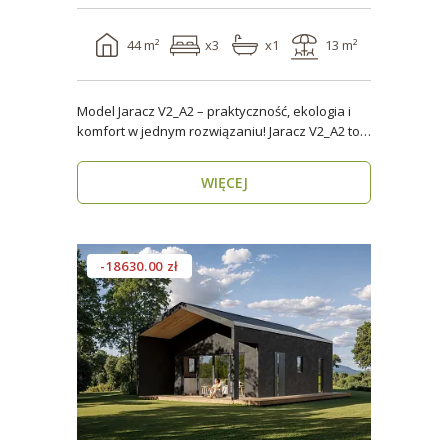
44 m²
x3
x1
13 m²
Model Jaracz V2_A2 – praktyczność, ekologia i
komfort w jednym rozwiązaniu! Jaracz V2_A2 to
wyjąt..
WIĘCEJ
-18630.00 zł