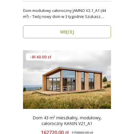
Dom modułowy całoroczny JAMNO V2.1_A1 (44
m²) – Twój nowy dom w 3 tygodnie Szukasz
domu, który..
WIĘCEJ
-8140.00 zł
Dom 43 m² mieszkalny, modułowy,
całoroczny KANIN V21_A1
162720.00 zł
170860.00 zł