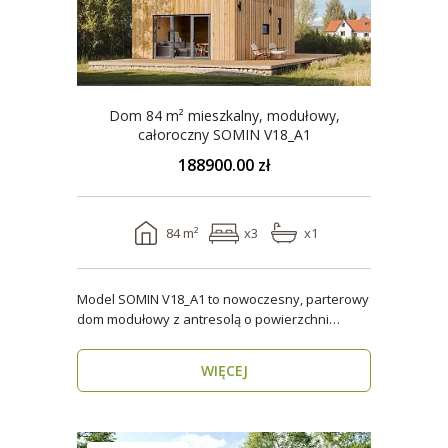
Dom 84 m² mieszkalny, modułowy,
całoroczny SOMIN V18_A1
188900.00 zł
84 m²
x3
x1
Model SOMIN V18_A1 to nowoczesny, parterowy
dom modułowy z antresolą o powierzchni
użytkowej 84 m², ..
WIĘCEJ