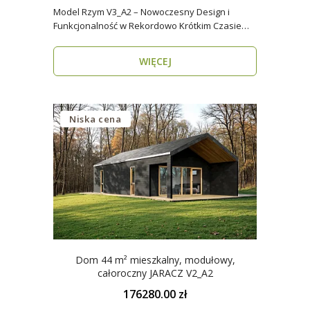
Model Rzym V3_A2 – Nowoczesny Design i
Funkcjonalność w Rekordowo Krótkim Czasie
Model Rzym V3_A2..
WIĘCEJ
Niska cena
Dom 44 m² mieszkalny, modułowy,
całoroczny JARACZ V2_A2
176280.00 zł