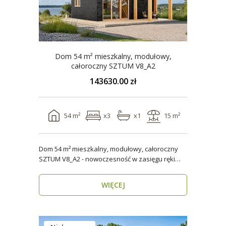
Dom 54 m² mieszkalny, modułowy,
całoroczny SZTUM V8_A2
143630.00 zł
54 m²
x3
x1
15 m²
Dom 54 m² mieszkalny, modułowy, całoroczny
SZTUM V8_A2 - nowoczesność w zasięgu ręki
Twój nowy..
WIĘCEJ