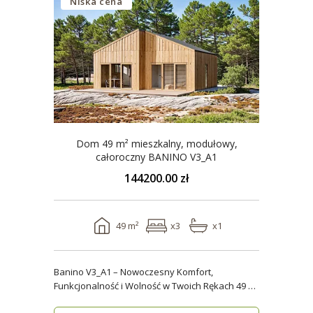
Niska cena
Dom 49 m² mieszkalny, modułowy,
całoroczny BANINO V3_A1
144200.00 zł
49 m²
x3
x1
Banino V3_A1 – Nowoczesny Komfort,
Funkcjonalność i Wolność w Twoich Rękach 49 m²
wygody i estety..