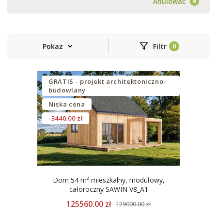
Anulować
Pokaz
Filtr
GRATIS - projekt architektoniczno-
budowlany
Niska cena
-3440.00 zł
Dom 54 m² mieszkalny, modułowy,
całoroczny SAWIN V8_A1
125560.00 zł
129000.00 zł