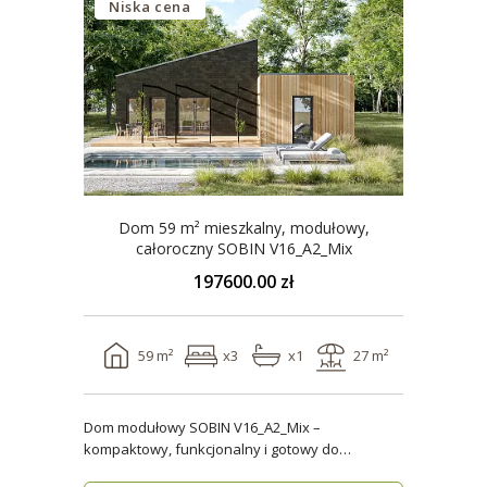
Niska cena
Dom 59 m² mieszkalny, modułowy,
całoroczny SOBIN V16_A2_Mix
197600.00 zł
59 m²
x3
x1
27 m²
Dom modułowy SOBIN V16_A2_Mix –
kompaktowy, funkcjonalny i gotowy do
zamieszkania przez cały rok ..