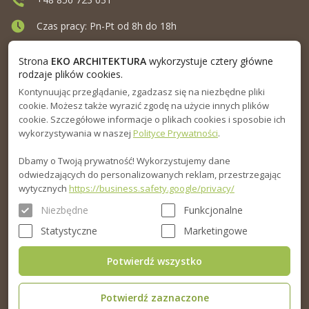
Czas pracy: Pn-Pt od 8h do 18h
Ul. Elewatorska 10, Białystok
Strona
EKO ARCHITEKTURA
wykorzystuje cztery główne
rodzaje plików cookies.
Kontynuując przeglądanie, zgadzasz się na niezbędne pliki
MENU
cookie. Możesz także wyrazić zgodę na użycie innych plików
cookie. Szczegółowe informacje o plikach cookies i sposobie ich
INFORMACJA
wykorzystywania w naszej
Polityce Prywatności
.
Dbamy o Twoją prywatność! Wykorzystujemy dane
PORADNIK
odwiedzających do personalizowanych reklam, przestrzegając
wytycznych
https://business.safety.google/privacy/
Niezbędne
Funkcjonalne
Statystyczne
Marketingowe
Potwierdź wszystko
Potwierdź zaznaczone