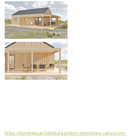
https://domkiekoarchitektura.pl/dom-letniskowy-caloroczny-