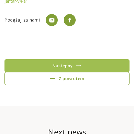
jantar-v4-a1
Podążaj za nami
Następny
Z powrotem
Next news