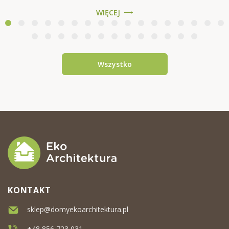
na bazie modelu Sosnowiec VSP23
WIĘCEJ
Ten przytulny i nowoczesny drewniany
dom to ...
Wszystko
KONTAKT
sklep@domyekoarchitektura.pl
+48 856 723 031