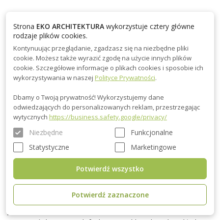
Szybki Montaż: Nasze modułowe detale są prefabrykowane w
Strona
EKO ARCHITEKTURA
wykorzystuje cztery główne
kontrolowanych warunkach fabrycznych, co pozwala na
rodzaje plików cookies.
sprawny montaż na miejscu budowy. Dzięki temu proces
Kontynuując przeglądanie, zgadzasz się na niezbędne pliki
budowy jest znacznie krótszy niż w przypadku tradycyjnych
cookie. Możesz także wyrazić zgodę na użycie innych plików
metod, które mogą trwać nawet kilka miesięcy. Klienci mogą
cookie. Szczegółowe informacje o plikach cookies i sposobie ich
wykorzystywania w naszej
Polityce Prywatności
.
cieszyć się nowym domem już po kilku tygodniach od
rozpoczęcia prac.
Dbamy o Twoją prywatność! Wykorzystujemy dane
odwiedzających do personalizowanych reklam, przestrzegając
Ekologiczne Materiały: W naszych domach wykorzystujemy
wytycznych
https://business.safety.google/privacy/
drewno pochodzące ze zrównoważonych źródeł, dzięki czemu
Niezbędne
Funkcjonalne
są one przyjazne dla środowiska. Drewno jako materiał
Statystyczne
Marketingowe
budowlany nie tylko doskonale izoluje cieplnie, ale również
reguluje wilgotność powietrza, tworząc zdrowy mikroklimat
Potwierdź wszystko
wewnątrz, sprzyjający lepszemu samopoczuciu mieszkańców.
Potwierdź zaznaczone
Przemyślane i Ergonomiczne Projekty: Każdy metr kwadratowy
jest zaprojektowany z myślą o ergonomii i komforcie. Otwarta