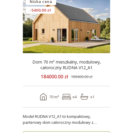
Niska cena
-5400.00 zł
Dom 70 m² mieszkalny, modułowy,
całoroczny RUDNA V12_A1
184000.00 zł
189400.00 zł
70 m²
x4
x1
Model RUDNA V12_A1 to kompaktowy,
parterowy dom całoroczny modułowy z
antresolą, o powierzchni użytk..