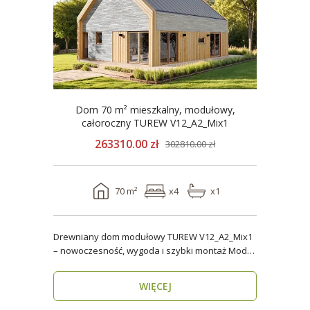
Dom 70 m² mieszkalny, modułowy,
całoroczny TUREW V12_A2_Mix1
263310.00 zł
302810.00 zł
70 m²
x4
x1
Drewniany dom modułowy TUREW V12_A2_Mix1
– nowoczesność, wygoda i szybki montaż Model
TUREW V12_A..
WIĘCEJ