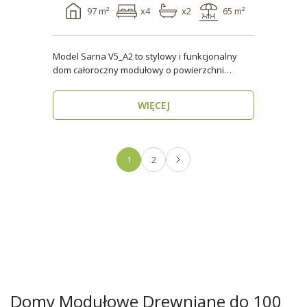
97 m²
x4
x2
65 m²
Model Sarna V5_A2 to stylowy i funkcjonalny
dom całoroczny modułowy o powierzchni
użytkowej ponad 96..
WIĘCEJ
1
2
Domy Modułowe Drewniane do 100