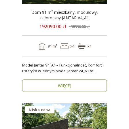
Dom 91 m² mieszkalny, modułowy,
całoroczny JANTAR V4_A1
192090.00 zł
198990.00 zł
91 m²
x4
x1
Model Jantar V4_A1 – Funkcjonalność, Komfort i
Estetyka w Jednym Model Jantar V4_A1 to
nowoczesny..
WIĘCEJ
Niska cena