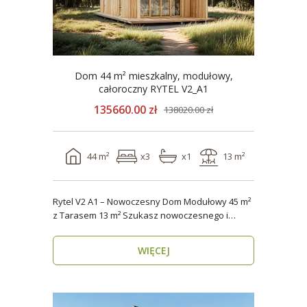
Dom 44 m² mieszkalny, modułowy,
całoroczny RYTEL V2_A1
135660.00 zł
138020.00 zł
44 m²
x3
x1
13 m²
Rytel V2 A1 – Nowoczesny Dom Modułowy 45 m²
z Tarasem 13 m² Szukasz nowoczesnego i
energooszczędn..
WIĘCEJ