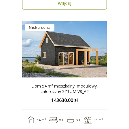
WIĘCEJ
Niska cena
Dom 54 m² mieszkalny, modułowy,
całoroczny SZTUM V8_A2
143630.00 zł
54 m²
x3
x1
15 m²