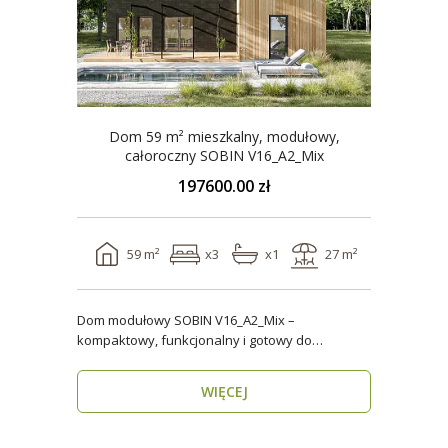
Dom 59 m² mieszkalny, modułowy,
całoroczny SOBIN V16_A2_Mix
197600.00 zł
59 m²
x3
x1
27 m²
Dom modułowy SOBIN V16_A2_Mix –
kompaktowy, funkcjonalny i gotowy do
zamieszkania przez cały rok ..
WIĘCEJ