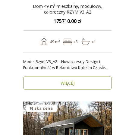
Dom 49 m² mieszkalny, modułowy,
całoroczny RZYM V3_A2
175710.00 zł
49 m²
x3
x1
Model Rzym V3_A2 – Nowoczesny Design i
Funkcjonalność w Rekordowo Krótkim Czasie
Model Rzym V3_A2..
WIĘCEJ
Niska cena