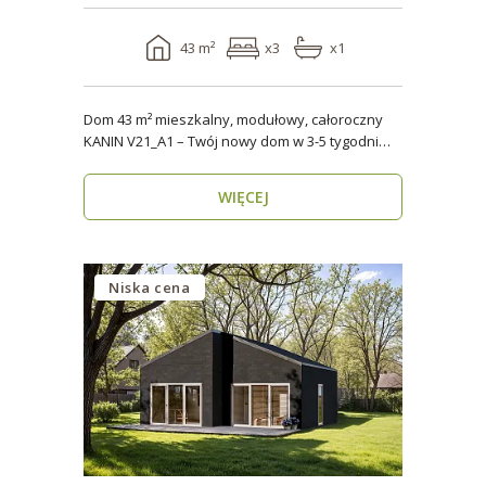
43 m²
x3
x1
Dom 43 m² mieszkalny, modułowy, całoroczny
KANIN V21_A1 – Twój nowy dom w 3-5 tygodni
Domy mod..
WIĘCEJ
Niska cena