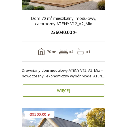
Dom 70 m² mieszkalny, modułowy,
całoroczny ATENY V12_A2_Mix
236040.00 zł
70 m²
x4
x1
Drewniany dom modułowy ATENY V12_A2_Mix –
nowoczesny i ekonomiczny wybór Model ATENY
V12_A2_Mix t..
WIĘCEJ
-39500.00 zł