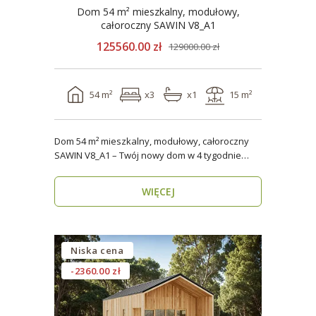
Dom 54 m² mieszkalny, modułowy,
całoroczny SAWIN V8_A1
125560.00 zł
129000.00 zł
54 m²
x3
x1
15 m²
Dom 54 m² mieszkalny, modułowy, całoroczny
SAWIN V8_A1 – Twój nowy dom w 4 tygodnie
Domy budow..
WIĘCEJ
Niska cena
-2360.00 zł