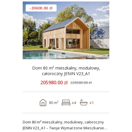
-20600.00 zł
Dom 80 m² mieszkalny, modułowy,
całoroczny JENIN V23_A1
205980.00 zł
226580.00 zł
80 m²
x4
x1
Dom 80 m² mieszkalny, modułowy, całoroczny
JENIN V23_A1 – Twoje Wymarzone Mieszkanie