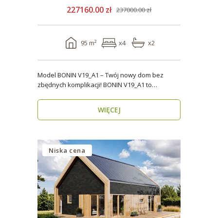
227160.00 zł
237000.00 zł
95 m²
x4
x2
Model BONIN V19_A1 – Twój nowy dom bez
zbędnych komplikacji! BONIN V19_A1 to
nowoczesny, parterow..
WIĘCEJ
Niska cena