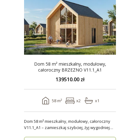
Dom 58 m² mieszkalny, modułowy,
całoroczny BRZEZNO V11.1_A1
139510.00 zł
58 m²
x2
x1
Dom 58 m² mieszkalny, modułowy, całoroczny
V11.1_A1 – zamieszkaj szybciej, żyj wygodniej
Stworzon..