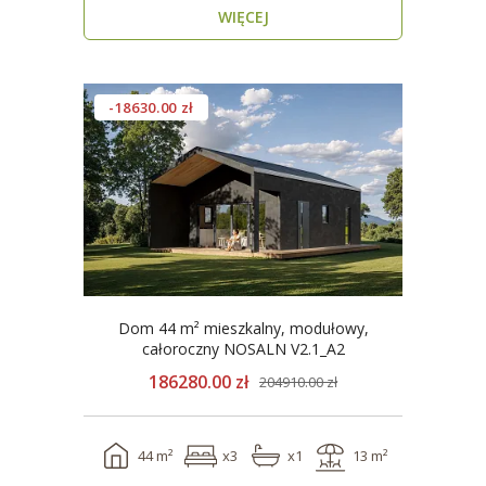
WIĘCEJ
-18630.00 zł
Dom 44 m² mieszkalny, modułowy,
całoroczny NOSALN V2.1_A2
186280.00 zł
204910.00 zł
44 m²
x3
x1
13 m²