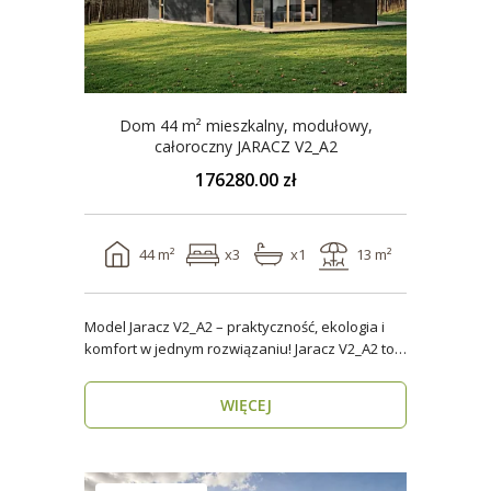
Dom 44 m² mieszkalny, modułowy,
całoroczny JARACZ V2_A2
176280.00 zł
44 m²
x3
x1
13 m²
Model Jaracz V2_A2 – praktyczność, ekologia i
komfort w jednym rozwiązaniu! Jaracz V2_A2 to
wyjąt..
WIĘCEJ