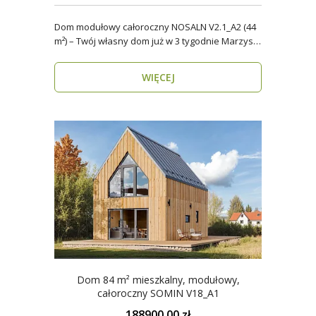
Dom modułowy całoroczny NOSALN V2.1_A2 (44
m²) – Twój własny dom już w 3 tygodnie Marzysz
o do..
WIĘCEJ
Dom 84 m² mieszkalny, modułowy,
całoroczny SOMIN V18_A1
188900.00 zł