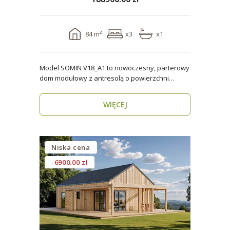
84 m²
x3
x1
Model SOMIN V18_A1 to nowoczesny, parterowy
dom modułowy z antresolą o powierzchni
użytkowej 84 m², ..
WIĘCEJ
Niska cena
-6900.00 zł