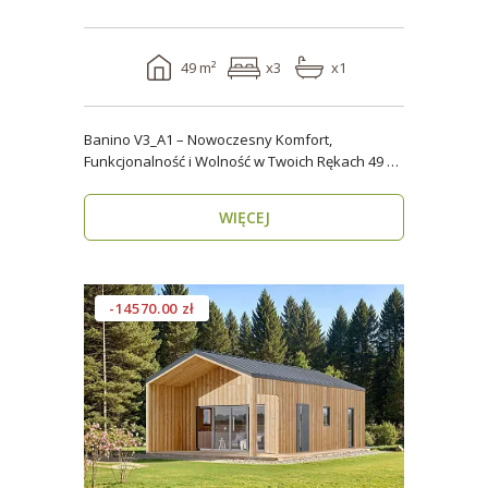
49 m²
x3
x1
Banino V3_A1 – Nowoczesny Komfort,
Funkcjonalność i Wolność w Twoich Rękach 49 m²
wygody i estety..
WIĘCEJ
-14570.00 zł