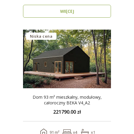
na Każdy Sezon ..
WIĘCEJ
Niska cena
Dom 93 m² mieszkalny, modułowy,
całoroczny BEKA V4_A2
221790.00 zł
91 m²
x4
x1