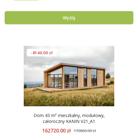
Wyślij
-8140.00 zł
Dom 43 m² mieszkalny, modułowy,
całoroczny KANIN V21_A1
162720.00 zł
170860.00 zł