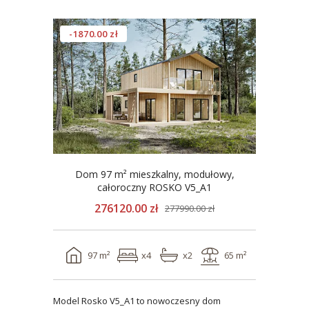
-1870.00 zł
Dom 97 m² mieszkalny, modułowy,
całoroczny ROSKO V5_A1
276120.00 zł
277990.00 zł
97 m²
x4
x2
65 m²
Model Rosko V5_A1 to nowoczesny dom