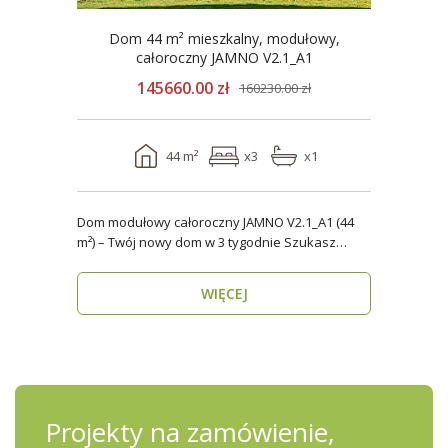
Dom 44 m² mieszkalny, modułowy,
całoroczny JAMNO V2.1_A1
145660.00 zł
160230.00 zł
44 m²
x3
x1
Dom modułowy całoroczny JAMNO V2.1_A1 (44
m²) – Twój nowy dom w 3 tygodnie Szukasz
domu, który..
WIĘCEJ
Projekty na zamówienie,