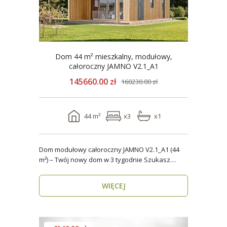
Dom 44 m² mieszkalny, modułowy,
całoroczny JAMNO V2.1_A1
145660.00 zł
160230.00 zł
44 m²
x3
x1
Dom modułowy całoroczny JAMNO V2.1_A1 (44
m²) – Twój nowy dom w 3 tygodnie Szukasz
domu, który..
WIĘCEJ