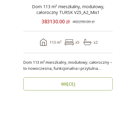
Dom 113 m² mieszkalny, modułowy,
całoroczny TURSK V25_A2_Mix1
383130.00 zł
402290.00 zł
113 m²
x5
x2
Dom 113 m² mieszkalny, modułowy, całoroczny –
to nowoczesna, funkcjonalna i przytulna
przestrzeń dla..
WIĘCEJ