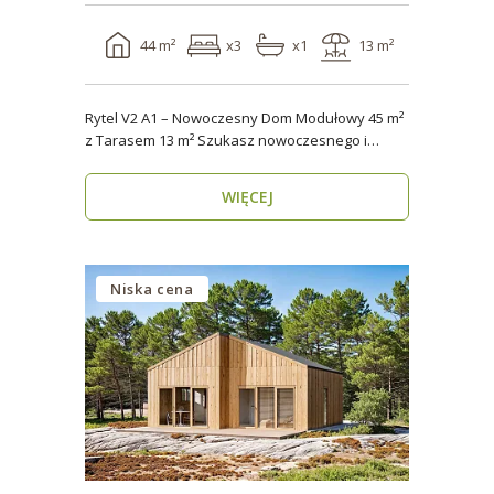
44 m²
x3
x1
13 m²
Rytel V2 A1 – Nowoczesny Dom Modułowy 45 m²
z Tarasem 13 m² Szukasz nowoczesnego i
energooszczędn..
WIĘCEJ
Niska cena