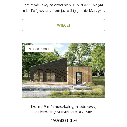
Dom modułowy całoroczny NOSALN V2.1_A2 (44
m²) – Twój własny dom już w 3 tygodnie Marzysz
o do..
WIĘCEJ
Niska cena
Dom 59 m² mieszkalny, modułowy,
całoroczny SOBIN V16_A2_Mix
197600.00 zł