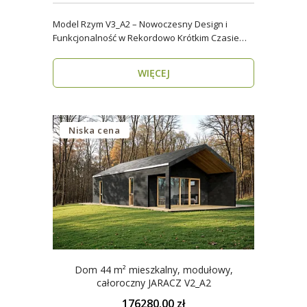
Model Rzym V3_A2 – Nowoczesny Design i
Funkcjonalność w Rekordowo Krótkim Czasie
Model Rzym V3_A2..
WIĘCEJ
Niska cena
Dom 44 m² mieszkalny, modułowy,
całoroczny JARACZ V2_A2
176280.00 zł