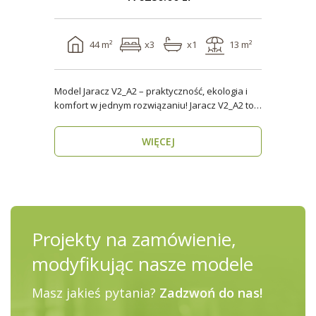
44 m²
x3
x1
13 m²
Model Jaracz V2_A2 – praktyczność, ekologia i
komfort w jednym rozwiązaniu! Jaracz V2_A2 to
wyjąt..
WIĘCEJ
Projekty na zamówienie,
modyfikując nasze modele
Masz jakieś pytania?
Zadzwoń do nas!