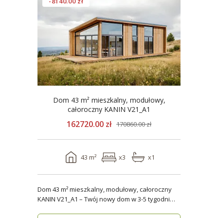
-8140.00 zł
Dom 43 m² mieszkalny, modułowy,
całoroczny KANIN V21_A1
162720.00 zł
170860.00 zł
43 m²
x3
x1
Dom 43 m² mieszkalny, modułowy, całoroczny
KANIN V21_A1 – Twój nowy dom w 3-5 tygodni
Domy mod..