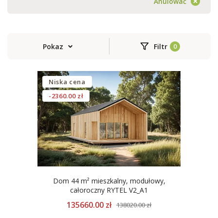
Anulować
Pokaz
Filtr
Niska cena
-2360.00 zł
Dom 44 m² mieszkalny, modułowy,
całoroczny RYTEL V2_A1
135660.00 zł
138020.00 zł