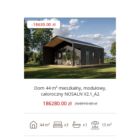
-18630.00 zł
Dom 44 m² mieszkalny, modułowy,
całoroczny NOSALN V2.1_A2
186280.00 zł
204910.00 zł
44 m²
x3
x1
13 m²