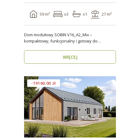
59 m²
x3
x1
27 m²
Dom modułowy SOBIN V16_A2_Mix –
kompaktowy, funkcjonalny i gotowy do
zamieszkania przez cały rok ..
WIĘCEJ
-19160.00 zł