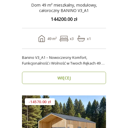
Dom 49 m² mieszkalny, modułowy,
całoroczny BANINO V3_A1
144200.00 zł
49 m²
x3
x1
Banino V3_A1 – Nowoczesny Komfort,
Funkcjonalność i Wolność w Twoich Rękach 49 m²
wygody i estety..
WIĘCEJ
-14570.00 zł