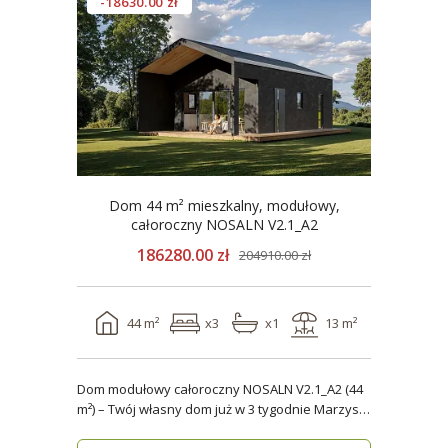
-18630.00 zł
Dom 44 m² mieszkalny, modułowy,
całoroczny NOSALN V2.1_A2
186280.00 zł
204910.00 zł
44 m²
x3
x1
13 m²
Dom modułowy całoroczny NOSALN V2.1_A2 (44
m²) – Twój własny dom już w 3 tygodnie Marzysz
o do..