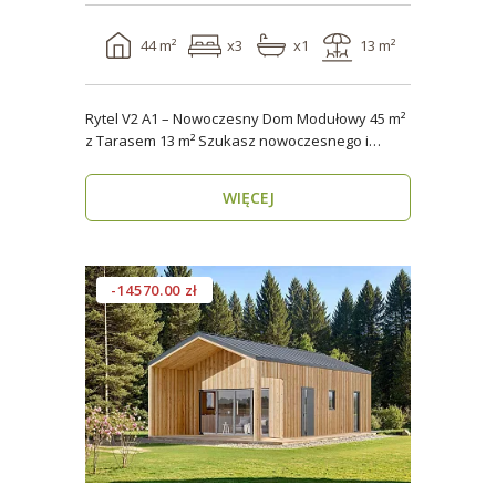
44 m²
x3
x1
13 m²
Rytel V2 A1 – Nowoczesny Dom Modułowy 45 m²
z Tarasem 13 m² Szukasz nowoczesnego i
energooszczędn..
WIĘCEJ
-14570.00 zł