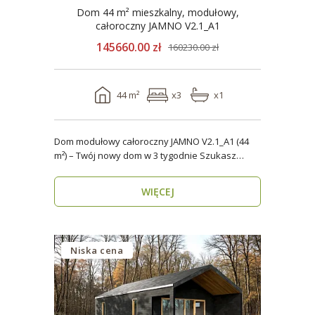
Dom 44 m² mieszkalny, modułowy,
całoroczny JAMNO V2.1_A1
145660.00 zł
160230.00 zł
44 m²
x3
x1
Dom modułowy całoroczny JAMNO V2.1_A1 (44
m²) – Twój nowy dom w 3 tygodnie Szukasz
domu, który..
WIĘCEJ
Niska cena