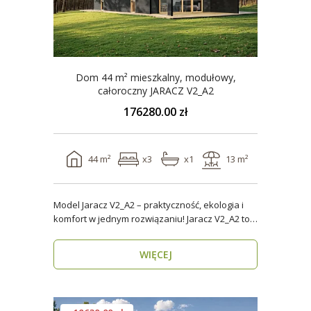
Dom 44 m² mieszkalny, modułowy,
całoroczny JARACZ V2_A2
176280.00 zł
44 m²
x3
x1
13 m²
Model Jaracz V2_A2 – praktyczność, ekologia i
komfort w jednym rozwiązaniu! Jaracz V2_A2 to
wyjąt..
WIĘCEJ