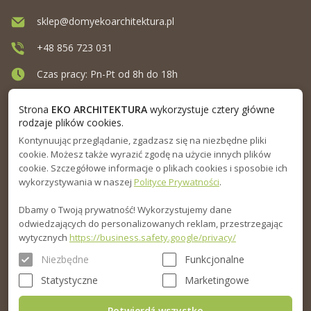
sklep@domyekoarchitektura.pl
+48 856 723 031
Czas pracy: Pn-Pt od 8h do 18h
Ul. Elewatorska 10, Białystok
Strona
EKO ARCHITEKTURA
wykorzystuje cztery główne
rodzaje plików cookies.
Kontynuując przeglądanie, zgadzasz się na niezbędne pliki
MENU
cookie. Możesz także wyrazić zgodę na użycie innych plików
cookie. Szczegółowe informacje o plikach cookies i sposobie ich
INFORMACJA
wykorzystywania w naszej
Polityce Prywatności
.
Dbamy o Twoją prywatność! Wykorzystujemy dane
PORADNIK
odwiedzających do personalizowanych reklam, przestrzegając
wytycznych
https://business.safety.google/privacy/
Niezbędne
Funkcjonalne
Statystyczne
Marketingowe
Potwierdź wszystko