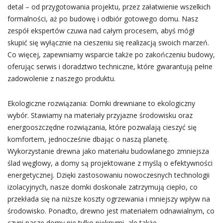
detal – od przygotowania projektu, przez załatwienie wszelkich
formalności, aż po budowę i odbiór gotowego domu. Nasz
zespół ekspertów czuwa nad całym procesem, abyś mógł
skupić się wyłącznie na cieszeniu się realizacją swoich marzeń.
Co więcej, zapewniamy wsparcie także po zakończeniu budowy,
oferując serwis i doradztwo techniczne, które gwarantują pełne
zadowolenie z naszego produktu.
Ekologiczne rozwiązania: Domki drewniane to ekologiczny
wybór. Stawiamy na materiały przyjazne środowisku oraz
energooszczędne rozwiązania, które pozwalają cieszyć się
komfortem, jednocześnie dbając o naszą planetę.
Wykorzystanie drewna jako materiału budowlanego zmniejsza
ślad węglowy, a domy są projektowane z myślą o efektywności
energetycznej. Dzięki zastosowaniu nowoczesnych technologii
izolacyjnych, nasze domki doskonale zatrzymują ciepło, co
przekłada się na niższe koszty ogrzewania i mniejszy wpływ na
środowisko. Ponadto, drewno jest materiałem odnawialnym, co
czyni nasze domy nie tylko pięknymi, ale także