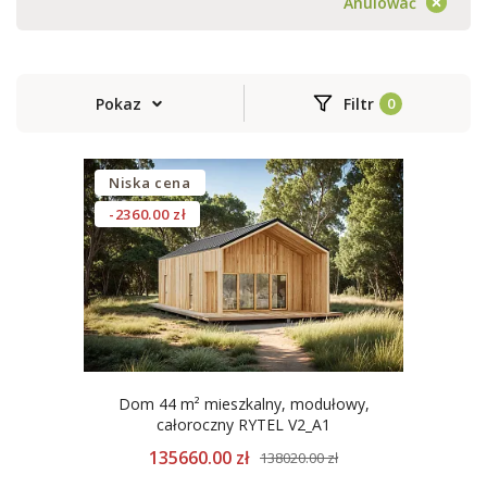
Anulować
Pokaz
Filtr
Niska cena
-2360.00 zł
Dom 44 m² mieszkalny, modułowy,
całoroczny RYTEL V2_A1
135660.00 zł
138020.00 zł