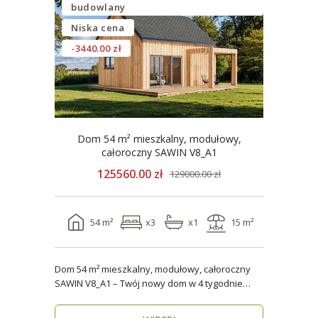
budowlany
Niska cena
-3440.00 zł
Dom 54 m² mieszkalny, modułowy,
całoroczny SAWIN V8_A1
125560.00 zł
129000.00 zł
54 m²
x3
x1
15 m²
Dom 54 m² mieszkalny, modułowy, całoroczny
SAWIN V8_A1 – Twój nowy dom w 4 tygodnie
Domy budow..