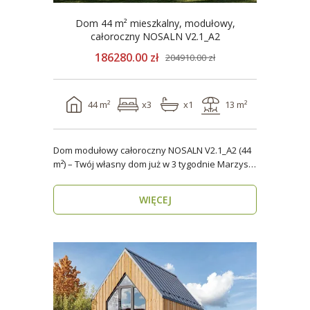
Dom 44 m² mieszkalny, modułowy,
całoroczny NOSALN V2.1_A2
186280.00 zł
204910.00 zł
44 m²
x3
x1
13 m²
Dom modułowy całoroczny NOSALN V2.1_A2 (44
m²) – Twój własny dom już w 3 tygodnie Marzysz
o do..
WIĘCEJ