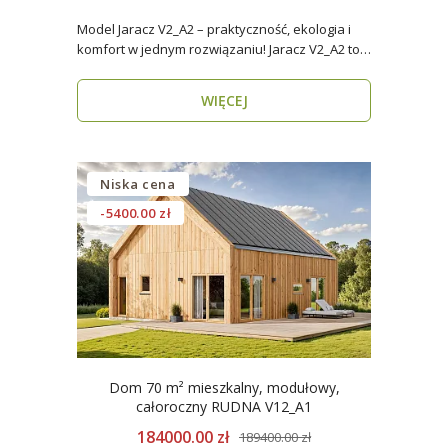
Model Jaracz V2_A2 – praktyczność, ekologia i
komfort w jednym rozwiązaniu! Jaracz V2_A2 to
wyjąt..
WIĘCEJ
Niska cena
-5400.00 zł
Dom 70 m² mieszkalny, modułowy,
całoroczny RUDNA V12_A1
184000.00 zł
189400.00 zł