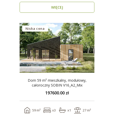
WIĘCEJ
Niska cena
Dom 59 m² mieszkalny, modułowy,
całoroczny SOBIN V16_A2_Mix
197600.00 zł
59 m²
x3
x1
27 m²