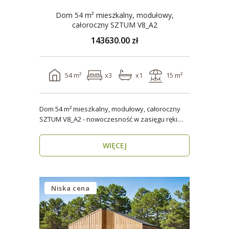
Dom 54 m² mieszkalny, modułowy,
całoroczny SZTUM V8_A2
143630.00 zł
54 m²
x3
x1
15 m²
Dom 54 m² mieszkalny, modułowy, całoroczny
SZTUM V8_A2 - nowoczesność w zasięgu ręki
Twój nowy..
WIĘCEJ
Niska cena