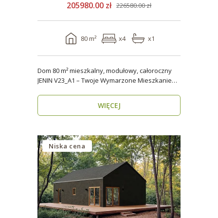
205980.00 zł
226580.00 zł
80 m²
x4
x1
Dom 80 m² mieszkalny, modułowy, całoroczny
JENIN V23_A1 – Twoje Wymarzone Mieszkanie
na Każdy Sezon ..
WIĘCEJ
Niska cena