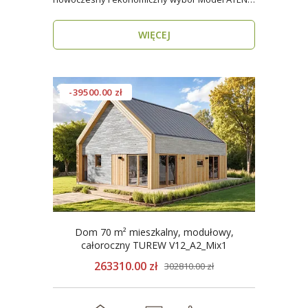
V12_A2_Mix t..
WIĘCEJ
-39500.00 zł
Dom 70 m² mieszkalny, modułowy,
całoroczny TUREW V12_A2_Mix1
263310.00 zł
302810.00 zł