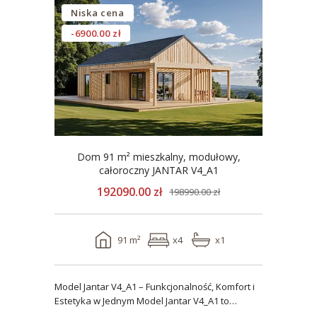
Niska cena
-6900.00 zł
Dom 91 m² mieszkalny, modułowy,
całoroczny JANTAR V4_A1
192090.00 zł
198990.00 zł
91 m²
x4
x1
Model Jantar V4_A1 – Funkcjonalność, Komfort i
Estetyka w Jednym Model Jantar V4_A1 to
nowoczesny..