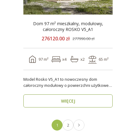
Dom 97 m² mieszkalny, modułowy,
całoroczny ROSKO V5_A1
276120.00 zł
277990.00 zł
97 m²
x4
x2
65 m²
Model Rosko V5_A1 to nowoczesny dom
całoroczny modułowy o powierzchni użytkowej
ponad 96 m². Dzięki ..
WIĘCEJ
1
2