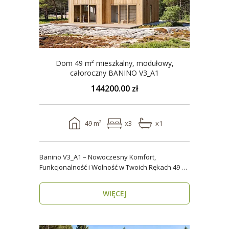
Dom 49 m² mieszkalny, modułowy,
całoroczny BANINO V3_A1
144200.00 zł
49 m²
x3
x1
Banino V3_A1 – Nowoczesny Komfort,
Funkcjonalność i Wolność w Twoich Rękach 49 m²
wygody i estety..
WIĘCEJ