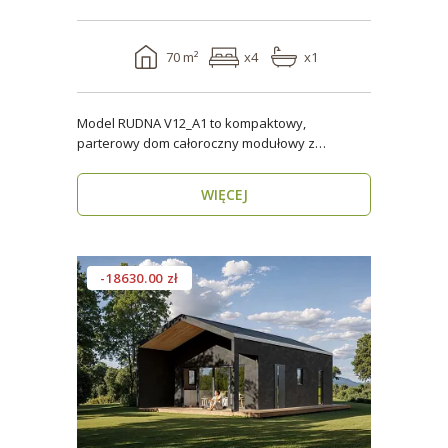
70 m²
x4
x1
Model RUDNA V12_A1 to kompaktowy,
parterowy dom całoroczny modułowy z
antresolą, o powierzchni użytk..
WIĘCEJ
-18630.00 zł