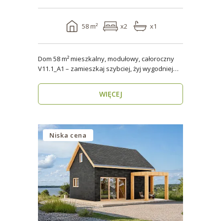
58 m²
x2
x1
Dom 58 m² mieszkalny, modułowy, całoroczny
V11.1_A1 – zamieszkaj szybciej, żyj wygodniej
Stworzon..
WIĘCEJ
Niska cena