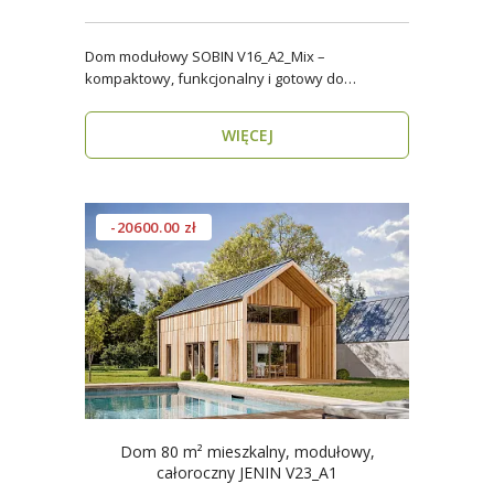
Dom modułowy SOBIN V16_A2_Mix –
kompaktowy, funkcjonalny i gotowy do
zamieszkania przez cały rok ..
WIĘCEJ
-20600.00 zł
Dom 80 m² mieszkalny, modułowy,
całoroczny JENIN V23_A1