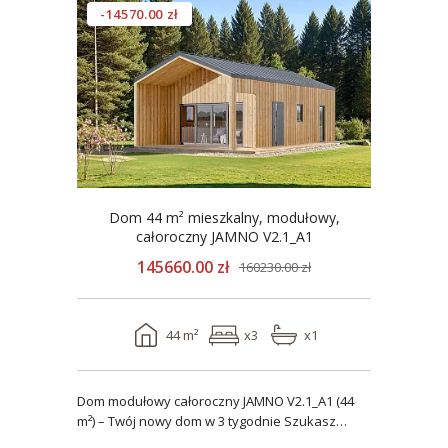
-14570.00 zł
Dom 44 m² mieszkalny, modułowy,
całoroczny JAMNO V2.1_A1
145660.00 zł
160230.00 zł
44 m²
x3
x1
Dom modułowy całoroczny JAMNO V2.1_A1 (44
m²) – Twój nowy dom w 3 tygodnie Szukasz
domu, który..