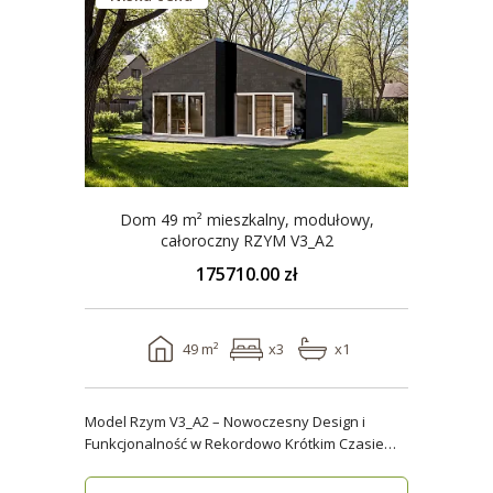
Dom 49 m² mieszkalny, modułowy,
całoroczny RZYM V3_A2
175710.00 zł
49 m²
x3
x1
Model Rzym V3_A2 – Nowoczesny Design i
Funkcjonalność w Rekordowo Krótkim Czasie
Model Rzym V3_A2..