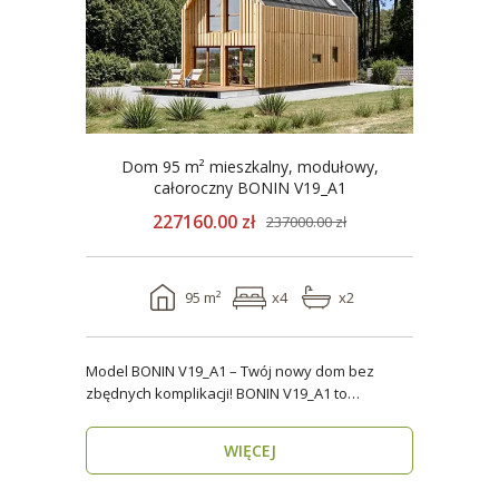
Dom 95 m² mieszkalny, modułowy,
całoroczny BONIN V19_A1
227160.00 zł
237000.00 zł
95 m²
x4
x2
Model BONIN V19_A1 – Twój nowy dom bez
zbędnych komplikacji! BONIN V19_A1 to
nowoczesny, parterow..
WIĘCEJ