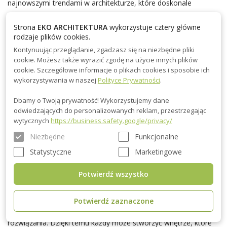
najnowszymi trendami w architekturze, które doskonale
wkomponowują się w naturalne otoczenie. Stosujemy
geometryczne bryły, które zapewniają nowoczesny wygląd i
Strona
EKO ARCHITEKTURA
wykorzystuje cztery główne
rodzaje plików cookies.
dają efekt wizualnej lekkości. Nasze
Kontynuując przeglądanie, zgadzasz się na niezbędne pliki
dome modułowe całoroczne charakteryzują się również dużymi
cookie. Możesz także wyrazić zgodę na użycie innych plików
przeszkleniami, które wpuszczają mnóstwo naturalnego światła
cookie. Szczegółowe informacje o plikach cookies i sposobie ich
i tworzą niepowtarzalny klimat wnętrza, sprzyjający zarówno
wykorzystywania w naszej
Polityce Prywatności
.
relaksowi, jak i pracy.
Dbamy o Twoją prywatność! Wykorzystujemy dane
odwiedzających do personalizowanych reklam, przestrzegając
Zróżnicowane rozmiary i układy: Oferujemy zarówno
wytycznych
https://business.safety.google/privacy/
kompaktowe domki v idealne na działki rekreacyjne, jak i
Niezbędne
Funkcjonalne
przestronne domy dla rodzin. Wszystkie projekty są elastyczne,
dzięki czemu można je dostosować do indywidualnych potrzeb
Statystyczne
Marketingowe
użytkowników, zapewniając maksymalne wykorzystanie
przestrzeni. Wnętrza naszych domów można aranżować na
Potwierdź wszystko
różne sposoby, co sprawia, że są one idealnym wyborem
zarówno dla osób ceniących minimalistyczne przestrzenie, jak i
Potwierdź zaznaczone
dla tych, którzy preferują bardziej rozbudowane, funkcjonalne
rozwiązania. Dzięki temu każdy może stworzyć wnętrze, które