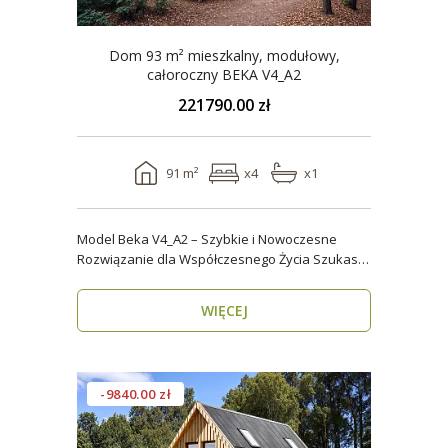
Dom 93 m² mieszkalny, modułowy,
całoroczny BEKA V4_A2
221790.00 zł
91 m²
x4
x1
Model Beka V4_A2 – Szybkie i Nowoczesne
Rozwiązanie dla Współczesnego Życia Szukasz
domu, który z..
WIĘCEJ
-9840.00 zł