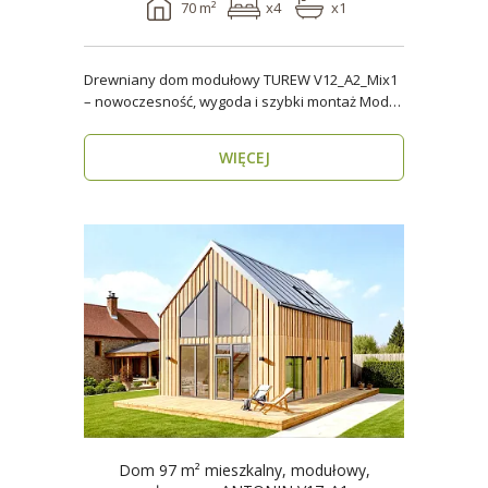
70 m²
x4
x1
Drewniany dom modułowy TUREW V12_A2_Mix1
– nowoczesność, wygoda i szybki montaż Model
TUREW V12_A..
WIĘCEJ
Dom 97 m² mieszkalny, modułowy,