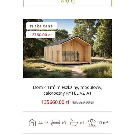
WIĘCEJ
Niska cena
-2360.00 zł
Dom 44 m² mieszkalny, modułowy,
całoroczny RYTEL V2_A1
135660.00 zł
138020.00 zł
44 m²
x3
x1
13 m²