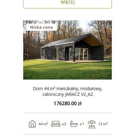
WIĘCEJ
Niska cena
Dom 44 m² mieszkalny, modułowy,
całoroczny JARACZ V2_A2
176280.00 zł
44 m²
x3
x1
13 m²