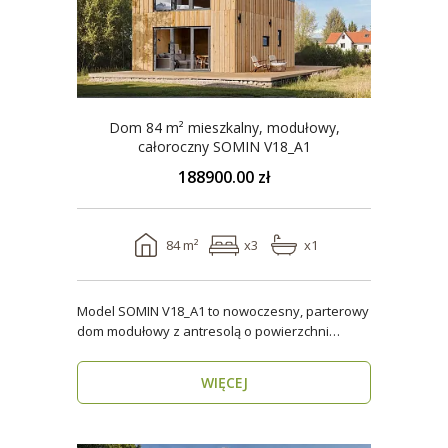
Dom 84 m² mieszkalny, modułowy,
całoroczny SOMIN V18_A1
188900.00 zł
84 m²
x3
x1
Model SOMIN V18_A1 to nowoczesny, parterowy
dom modułowy z antresolą o powierzchni
użytkowej 84 m², ..
WIĘCEJ