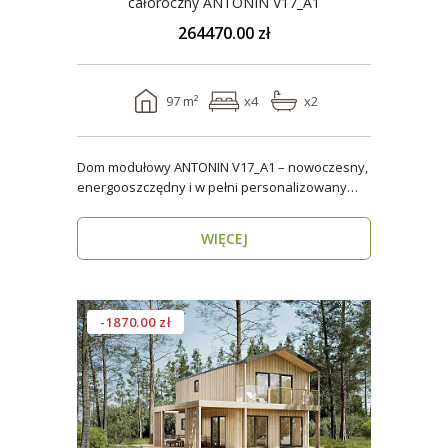
całoroczny ANTONIN V17_A1
264470.00 zł
97 m²
x4
x2
Dom modułowy ANTONIN V17_A1 – nowoczesny,
energooszczędny i w pełni personalizowany
dom całoroczny o..
WIĘCEJ
-1870.00 zł