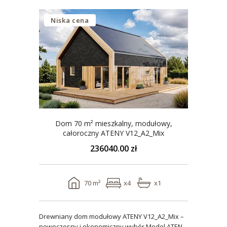
Niska cena
Dom 70 m² mieszkalny, modułowy,
całoroczny ATENY V12_A2_Mix
236040.00 zł
70 m²
x4
x1
Drewniany dom modułowy ATENY V12_A2_Mix –
nowoczesny i ekonomiczny wybór Model ATENY