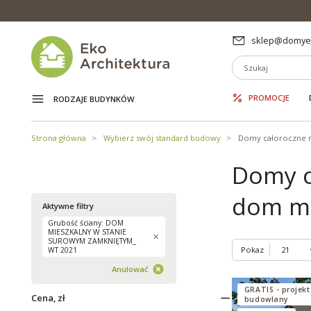
sklep@domyek
PROMOCJE
RODZAJE BUDYNKÓW
Strona główna
Wybierz swój standard budowy
Domy całoroczne 
Domy c
dom mi
Aktywne filtry
Grubość ściany: DOM
MIESZKALNY W STANIE
SUROWYM ZAMKNIĘTYM_
Pokaz
WT 2021
Anulować
GRATIS - projekt
Cena, zł
budowlany