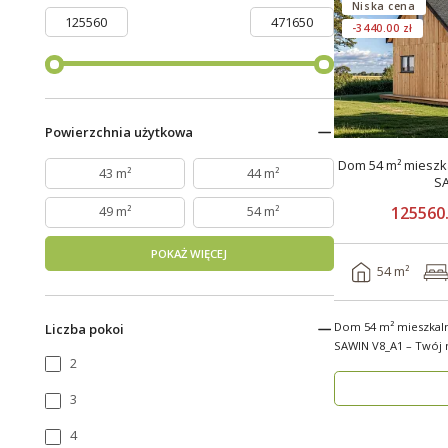
Niska cena
-3440.00 zł
Powierzchnia użytkowa
Dom 54 m² mieszka
43 m²
44 m²
S
125560.
49 m²
54 m²
POKAŻ WIĘCEJ
54 m²
Dom 54 m² mieszkal
Liczba pokoi
SAWIN V8_A1 – Twój no
2
budow..
3
4