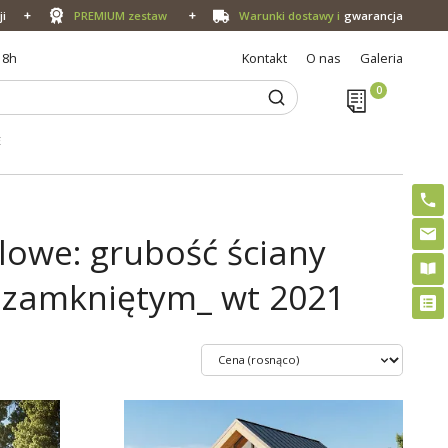
ji
PREMIUM zestaw
Warunki dostawy i
gwarancja
18h
Kontakt
O nas
Galeria
E
owe: grubość ściany
 zamkniętym_ wt 2021