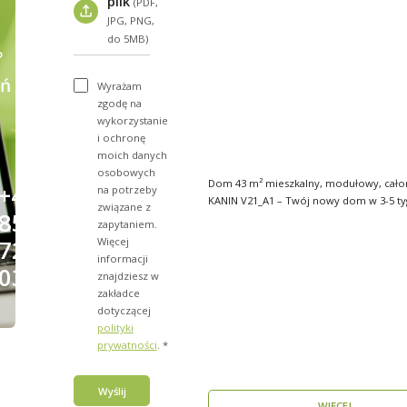
plik
(PDF,
JPG, PNG,
do 5MB)
?
ń
Wyrażam
zgodę na
wykorzystanie
i ochronę
moich danych
osobowych
Dom 43 m² mieszkalny, modułowy, cało
+48
na potrzeby
KANIN V21_A1 – Twój nowy dom w 3-5 t
związane z
856
Domy mod..
zapytaniem.
Więcej
723
informacji
031
znajdziesz w
zakładce
dotyczącej
polityki
prywatności
. *
Wyślij
WIĘCEJ