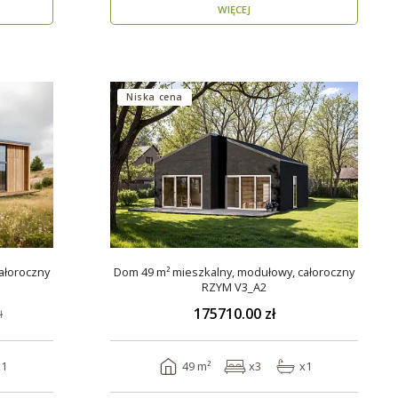
WIĘCEJ
Niska cena
ałoroczny
Dom 49 m² mieszkalny, modułowy, całoroczny
RZYM V3_A2
175710.00 zł
ł
x1
49 m²
x3
x1