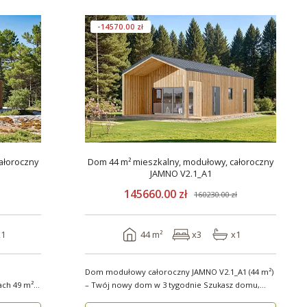
-14570.00 zł
ałoroczny
Dom 44 m² mieszkalny, modułowy, całoroczny
JAMNO V2.1_A1
145660.00 zł
160230.00 zł
x1
44 m²
x3
x1
Dom modułowy całoroczny JAMNO V2.1_A1 (44 m²)
9 m²
– Twój nowy dom w 3 tygodnie Szukasz domu,
który..