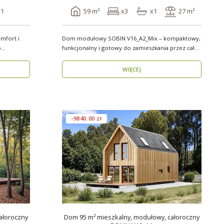
x1
59 m²
x3
x1
27 m²
mfort i
Dom modułowy SOBIN V16_A2_Mix – kompaktowy,
funkcjonalny i gotowy do zamieszkania przez cały
rok ..
WIĘCEJ
-9840.00 zł
ałoroczny
Dom 95 m² mieszkalny, modułowy, całoroczny