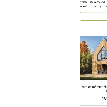
Model Jaracz V2_A2 –
komfort w jednym rozwiązaniu!
wyjąt..
Dom 84 m² mieszka
SO
18