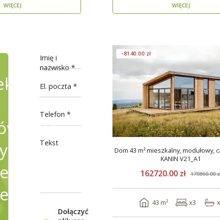
WIĘCEJ
WIĘCEJ
-8140.00 zł
Imię i
nazwisko
ekty
El. poczta
Telefon
wienie,
Tekst
fikując
Dom 43 m² mieszkalny, modułowy, c
KANIN V21_A1
e
162720.00 zł
170860.00 z
ele
43 m²
x3
Dołączyć