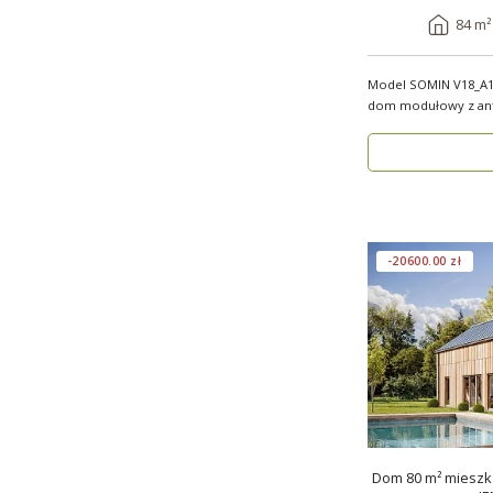
84 m²
Model SOMIN V18_A1
dom modułowy z ant
użytkowej 84 m², ..
-20600.00 zł
Dom 80 m² mieszka