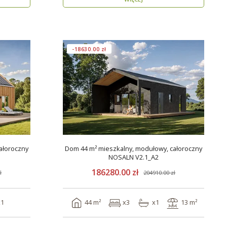
-18630.00 zł
ałoroczny
Dom 44 m² mieszkalny, modułowy, całoroczny
NOSALN V2.1_A2
186280.00 zł
ł
204910.00 zł
x1
44 m²
x3
x1
13 m²