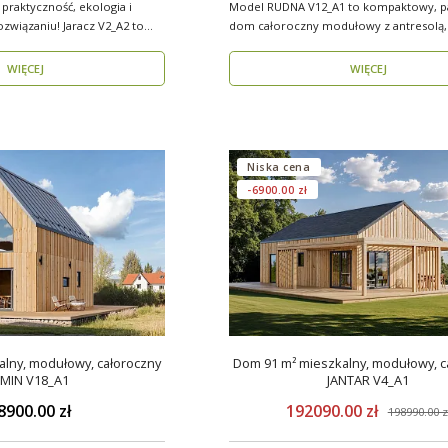
 praktyczność, ekologia i
Model RUDNA V12_A1 to kompaktowy, p
 Jaracz V2_A2 to
dom całoroczny modułowy z antresolą,
powierzchni użytk..
WIĘCEJ
WIĘCEJ
Niska cena
-6900.00 zł
lny, modułowy, całoroczny
Dom 91 m² mieszkalny, modułowy, c
MIN V18_A1
JANTAR V4_A1
8900.00 zł
192090.00 zł
198990.00 z