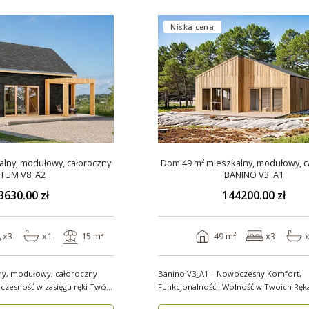
Niska cena
lny, modułowy, całoroczny
Dom 49 m² mieszkalny, modułowy, c
TUM V8_A2
BANINO V3_A1
3630.00 zł
144200.00 zł
x3
x1
15 m²
49 m²
x3
ny, modułowy, całoroczny
Banino V3_A1 – Nowoczesny Komfort,
sność w zasięgu ręki Twój
Funkcjonalność i Wolność w Twoich Rękach 4
wygody i estety..