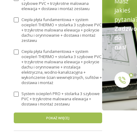
Masz
szybowe PVC + trzykrotne malowana
elewacja + dostawa i montaż zestawu
jakieś
pytania
Ciepła płyta fundamentowa + system
ociepleń THERMO + stolarka 3 szybowe PVC
Zadzwo
+ trzykrotne malowana elewacja + pokrycie
dachu i orynnowanie + dostawa i montaż
do
zestawu
nas!
Ciepła płyta fundamentowa + system
ociepleń THERMO + stolarka 3 szybowe PVC
+ trzykrotne malowana elewacja + pokrycie
dachu i orynnowanie + instalacja
elektryczna, wodno-kanalizacyjna +
wykończenie ścian wewnętrznych, sufitów +
dostawa i montaż
System ociepleń PRO + stolarka 3 szybowe
PVC + trzykrotne malowana elewacja +
dostawa i montaż zestawu
POKAŻ WIĘCEJ