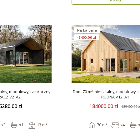
Niska cena
-5400.00 zł
lny, modułowy, całoroczny
Dom 70 m² mieszkalny, modułowy, c
RACZ V2_A2
RUDNA V12_A1
6280.00 zł
184000.00 zł
189400.00 z
x3
x1
13 m²
70 m²
x4