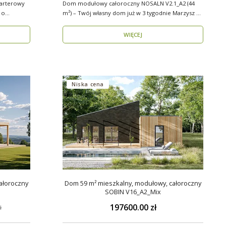
arterowy
Dom modułowy całoroczny NOSALN V2.1_A2 (44
 o
m²) – Twój własny dom już w 3 tygodnie Marzysz o
do..
WIĘCEJ
Niska cena
ałoroczny
Dom 59 m² mieszkalny, modułowy, całoroczny
SOBIN V16_A2_Mix
197600.00 zł
ł