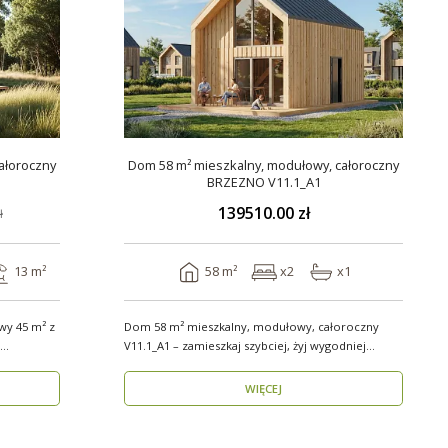
ałoroczny
Dom 58 m² mieszkalny, modułowy, całoroczny
BRZEZNO V11.1_A1
139510.00 zł
ł
13 m²
58 m²
x2
x1
y 45 m² z
Dom 58 m² mieszkalny, modułowy, całoroczny
V11.1_A1 – zamieszkaj szybciej, żyj wygodniej
Stworzon..
WIĘCEJ