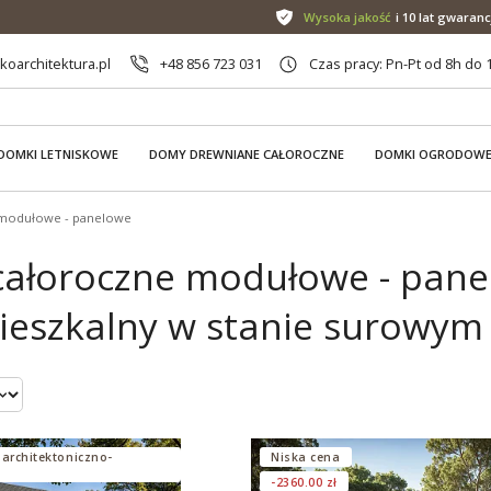
Wysoka jakość
i 10 lat gwaranc
oarchitektura.pl
+48 856 723 031
Czas pracy: Pn-Pt od 8h do 
DOMKI LETNISKOWE
DOMY DREWNIANE CAŁOROCZNE
DOMKI OGRODOW
modułowe - panelowe
ałoroczne modułowe - panel
eszkalny w stanie surowym
 architektoniczno-
Niska cena
-2360.00 zł