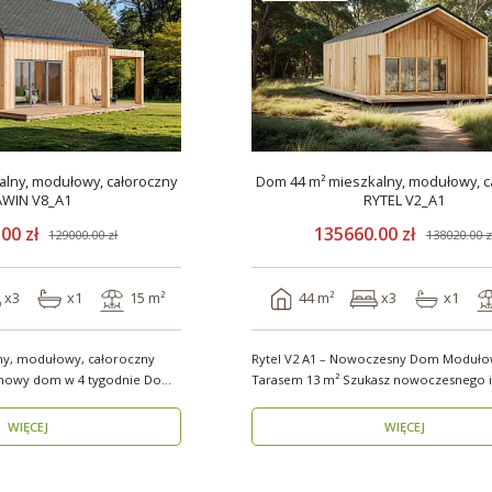
lny, modułowy, całoroczny
Dom 44 m² mieszkalny, modułowy, c
AWIN V8_A1
RYTEL V2_A1
00 zł
135660.00 zł
129000.00 zł
138020.00 z
x3
x1
15 m²
44 m²
x3
x1
ny, modułowy, całoroczny
Rytel V2 A1 – Nowoczesny Dom Modułow
wy dom w 4 tygodnie Domy
Tarasem 13 m² Szukasz nowoczesnego i
energooszczędn..
WIĘCEJ
WIĘCEJ