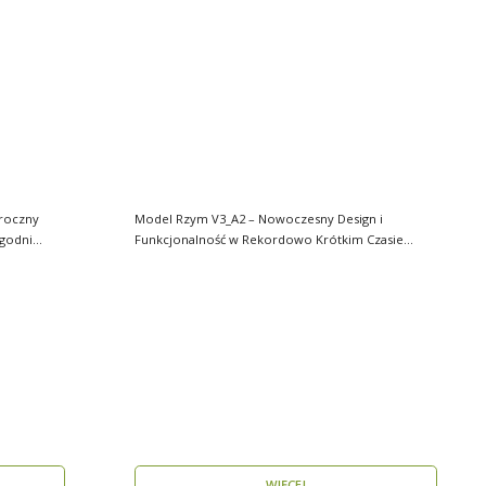
roczny
Model Rzym V3_A2 – Nowoczesny Design i
ygodni
Funkcjonalność w Rekordowo Krótkim Czasie
Model Rzym V3_A2..
WIĘCEJ