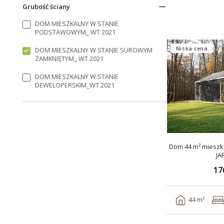
Grubość ściany
DOM MIESZKALNY W STANIE
PODSTAWOWYM_ WT 2021
Niska cena
DOM MIESZKALNY W STANIE SUROWYM
ZAMKNIĘTYM_ WT 2021
DOM MIESZKALNY W STANIE
DEWELOPERSKIM_WT 2021
Dom 44 m² mieszka
JA
17
44 m²