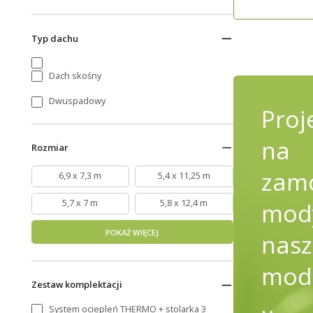
Typ dachu
Dach skośny
Dwuspadowy
Proj
na
Rozmiar
zamó
6,9 x 7,3 m
5,4 x 11,25 m
5,7 x 7 m
5,8 x 12,4 m
mody
POKAŻ WIĘCEJ
nasz
mod
Zestaw komplektacji
System ociepleń THERMO + stolarka 3