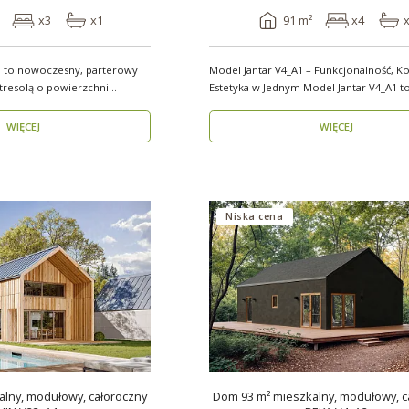
x3
x1
91 m²
x4
 to nowoczesny, parterowy
Model Jantar V4_A1 – Funkcjonalność, Ko
resolą o powierzchni
Estetyka w Jednym Model Jantar V4_A1 to
nowoczesny..
WIĘCEJ
WIĘCEJ
Niska cena
lny, modułowy, całoroczny
Dom 93 m² mieszkalny, modułowy, c