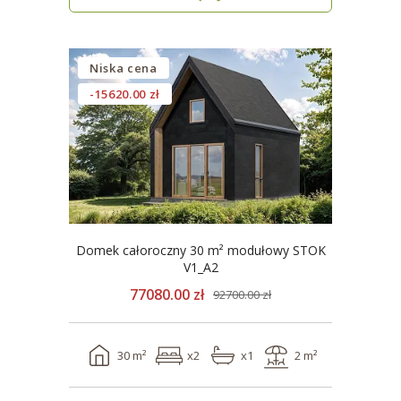
Niska cena
-15620.00 zł
Domek całoroczny 30 m² modułowy STOK
V1_A2
77080.00 zł
92700.00 zł
30 m²
x2
x1
2 m²