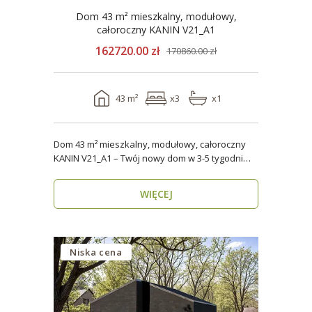
Dom 43 m² mieszkalny, modułowy,
całoroczny KANIN V21_A1
162720.00 zł
170860.00 zł
43 m²
x3
x1
Dom 43 m² mieszkalny, modułowy, całoroczny
KANIN V21_A1 – Twój nowy dom w 3-5 tygodni
Domy mod..
WIĘCEJ
Niska cena