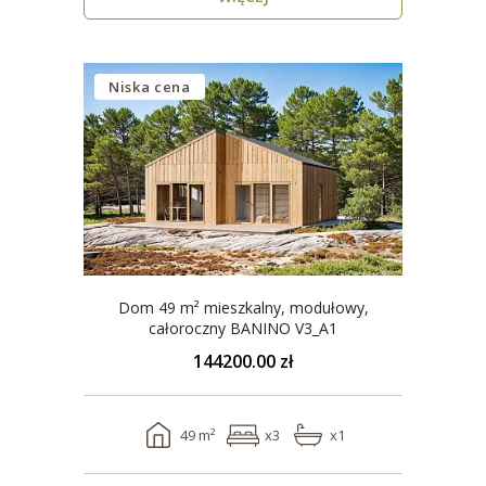
Niska cena
Dom 49 m² mieszkalny, modułowy,
całoroczny BANINO V3_A1
144200.00 zł
49 m²
x3
x1