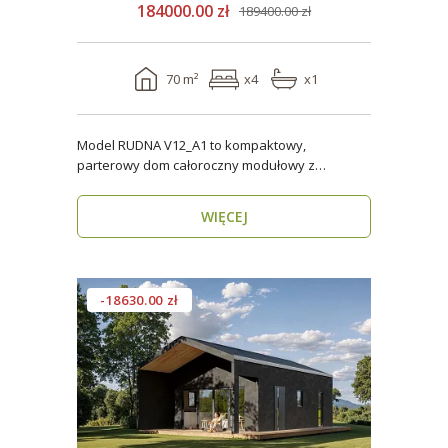
184000.00 zł
189400.00 zł
70 m²
x4
x1
Model RUDNA V12_A1 to kompaktowy,
parterowy dom całoroczny modułowy z
antresolą, o powierzchni użytk..
WIĘCEJ
-18630.00 zł