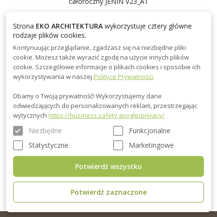
całoroczny JENIN V23_A1
205980.00 zł
226580.00 zł
Strona
EKO ARCHITEKTURA
wykorzystuje cztery główne
rodzaje plików cookies.
Kontynuując przeglądanie, zgadzasz się na niezbędne pliki
80 m²
x4
x1
cookie. Możesz także wyrazić zgodę na użycie innych plików
cookie. Szczegółowe informacje o plikach cookies i sposobie ich
wykorzystywania w naszej
Polityce Prywatności
.
Dom 80 m² mieszkalny, modułowy, całoroczny
JENIN V23_A1 – Twoje Wymarzone Mieszkanie
Dbamy o Twoją prywatność! Wykorzystujemy dane
na Każdy Sezon ..
odwiedzających do personalizowanych reklam, przestrzegając
wytycznych
https://business.safety.google/privacy/
WIĘCEJ
Niezbędne
Funkcjonalne
Statystyczne
Marketingowe
1
2
Potwierdź wszystko
Potwierdź zaznaczone