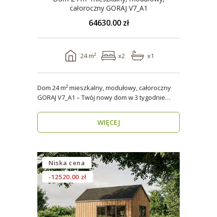
całoroczny GORAJ V7_A1
64630.00 zł
24 m²
x2
x1
Dom 24 m² mieszkalny, modułowy, całoroczny
GORAJ V7_A1 – Twój nowy dom w 3 tygodnie
Domy modul..
WIĘCEJ
Niska cena
-12520.00 zł