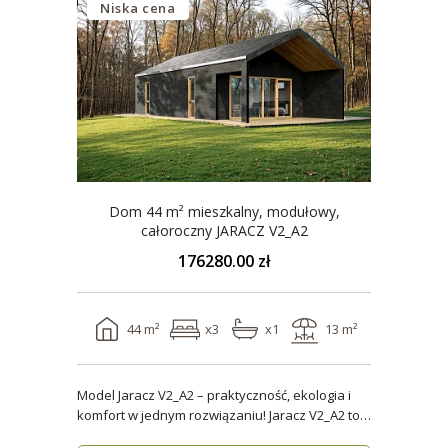
Niska cena
Dom 44 m² mieszkalny, modułowy,
całoroczny JARACZ V2_A2
176280.00 zł
44 m²
x3
x1
13 m²
Model Jaracz V2_A2 – praktyczność, ekologia i
komfort w jednym rozwiązaniu! Jaracz V2_A2 to
wyjąt..