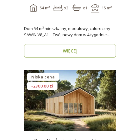
54 m²
x3
x1
15 m²
Dom 54 m² mieszkalny, modułowy, całoroczny
SAWIN V8_A1 – Twój nowy dom w 4 tygodnie
Domy budow..
WIĘCEJ
Niska cena
-2360.00 zł