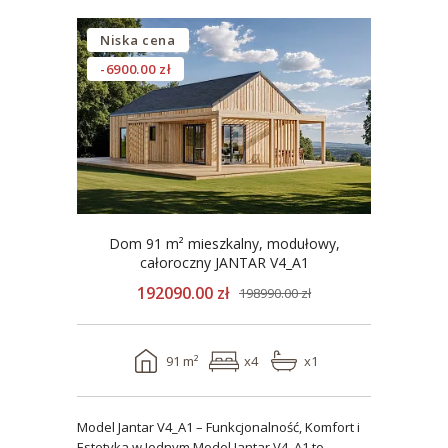
Niska cena
-6900.00 zł
Dom 91 m² mieszkalny, modułowy,
całoroczny JANTAR V4_A1
192090.00 zł
198990.00 zł
91 m²
x4
x1
Model Jantar V4_A1 – Funkcjonalność, Komfort i
Estetyka w Jednym Model Jantar V4_A1 to