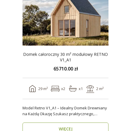
Domek całoroczny 30 m² modułowy RETNO
V1_A1
65710.00 zł
29 m²
x2
x1
2 m²
Model Retno V1_A1 – Idealny Domek Drewniany
na Każdą Okazję Szukasz praktycznego,
ekologicznego d..
WIĘCEJ