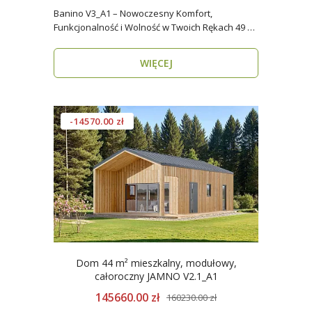
Banino V3_A1 – Nowoczesny Komfort,
Funkcjonalność i Wolność w Twoich Rękach 49 m²
wygody i estety..
WIĘCEJ
-14570.00 zł
Dom 44 m² mieszkalny, modułowy,
całoroczny JAMNO V2.1_A1
145660.00 zł
160230.00 zł