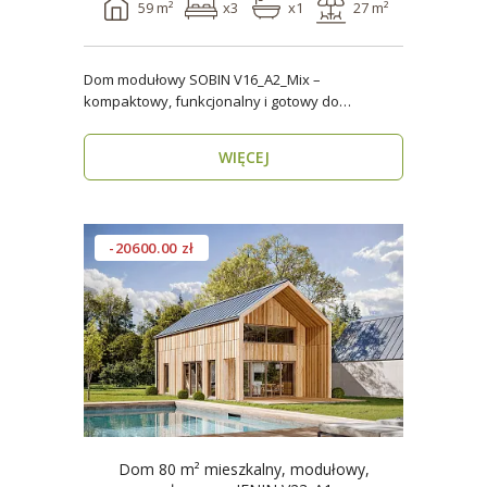
59 m²
x3
x1
27 m²
Dom modułowy SOBIN V16_A2_Mix –
kompaktowy, funkcjonalny i gotowy do
zamieszkania przez cały rok ..
WIĘCEJ
-20600.00 zł
Dom 80 m² mieszkalny, modułowy,