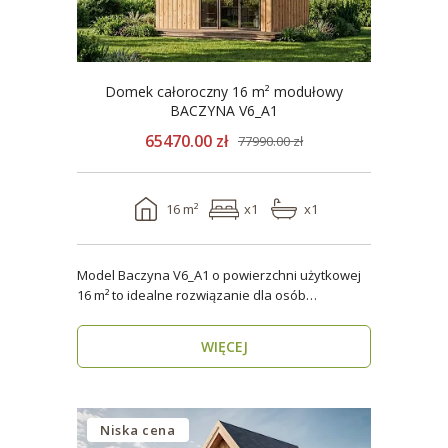
Domek całoroczny 16 m² modułowy
BACZYNA V6_A1
65470.00 zł
77990.00 zł
16 m²
x1
x1
Model Baczyna V6_A1 o powierzchni użytkowej
16 m² to idealne rozwiązanie dla osób
poszukujących nowo..
WIĘCEJ
Niska cena