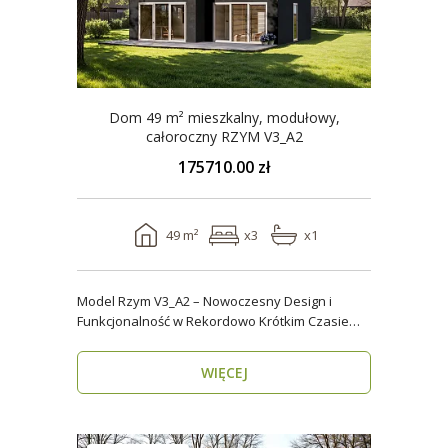
Dom 49 m² mieszkalny, modułowy,
całoroczny RZYM V3_A2
175710.00 zł
49 m²
x3
x1
Model Rzym V3_A2 – Nowoczesny Design i
Funkcjonalność w Rekordowo Krótkim Czasie
Model Rzym V3_A2..
WIĘCEJ