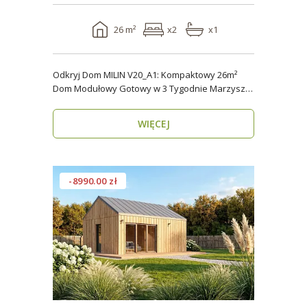
26 m²
x2
x1
Odkryj Dom MILIN V20_A1: Kompaktowy 26m²
Dom Modułowy Gotowy w 3 Tygodnie Marzysz o
własnym miejs..
WIĘCEJ
-8990.00 zł