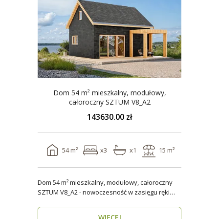
Dom 54 m² mieszkalny, modułowy,
całoroczny SZTUM V8_A2
143630.00 zł
54 m²
x3
x1
15 m²
Dom 54 m² mieszkalny, modułowy, całoroczny
SZTUM V8_A2 - nowoczesność w zasięgu ręki
Twój nowy..
WIĘCEJ