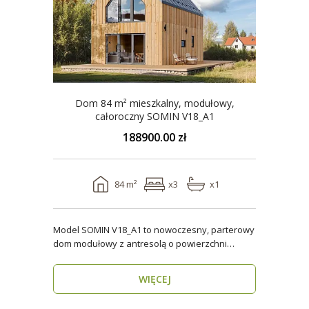
Dom 84 m² mieszkalny, modułowy,
całoroczny SOMIN V18_A1
188900.00 zł
84 m²
x3
x1
Model SOMIN V18_A1 to nowoczesny, parterowy
dom modułowy z antresolą o powierzchni
użytkowej 84 m², ..
WIĘCEJ