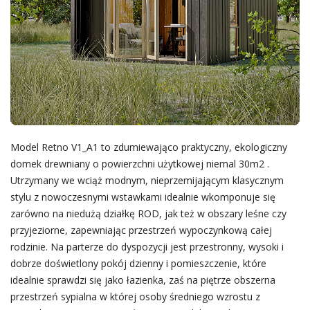
Model Retno V1_A1 to zdumiewająco praktyczny, ekologiczny
domek drewniany o powierzchni użytkowej niemal 30m2 .
Utrzymany we wciąż modnym, nieprzemijającym klasycznym
stylu z nowoczesnymi wstawkami idealnie wkomponuje się
zarówno na niedużą działkę ROD, jak też w obszary leśne czy
przyjeziorne, zapewniając przestrzeń wypoczynkową całej
rodzinie. Na parterze do dyspozycji jest przestronny, wysoki i
dobrze doświetlony pokój dzienny i pomieszczenie, które
idealnie sprawdzi się jako łazienka, zaś na piętrze obszerna
przestrzeń sypialna w której osoby średniego wzrostu z