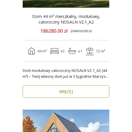
Dom 44 m² mieszkalny, modułowy,
całoroczny NOSALN V2.1_A2
186280.00 zł
204910.00 zł
44 m²
x3
x1
13 m²
Dom modułowy całoroczny NOSALN V2.1_A2 (44
m²) – Twój własny dom już w 3 tygodnie Marzysz
o do..
WIĘCEJ