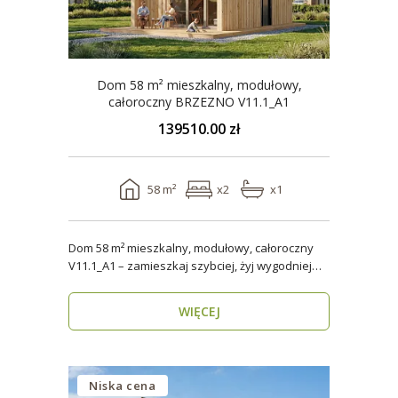
Dom 58 m² mieszkalny, modułowy,
całoroczny BRZEZNO V11.1_A1
139510.00 zł
58 m²
x2
x1
Dom 58 m² mieszkalny, modułowy, całoroczny
V11.1_A1 – zamieszkaj szybciej, żyj wygodniej
Stworzon..
WIĘCEJ
Niska cena