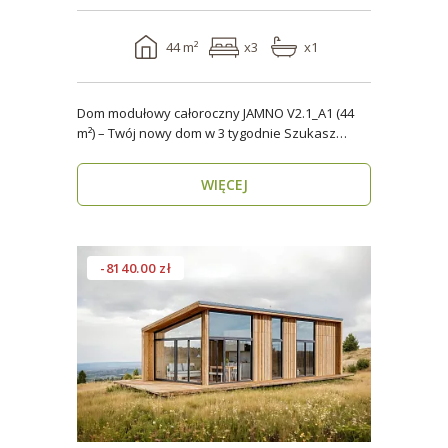
44 m²
x3
x1
Dom modułowy całoroczny JAMNO V2.1_A1 (44
m²) – Twój nowy dom w 3 tygodnie Szukasz
domu, który..
WIĘCEJ
-8140.00 zł