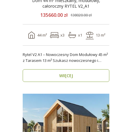
Dom 44 m² mieszkalny, modułowy,
całoroczny RYTEL V2_A1
135660.00 zł
138020.00 zł
44 m²
x3
x1
13 m²
Rytel V2 A1 – Nowoczesny Dom Modułowy 45 m²
z Tarasem 13 m² Szukasz nowoczesnego i
energooszczędn..
WIĘCEJ