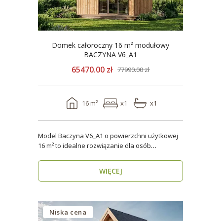
Domek całoroczny 16 m² modułowy
BACZYNA V6_A1
65470.00 zł
77990.00 zł
16 m²
x1
x1
Model Baczyna V6_A1 o powierzchni użytkowej
16 m² to idealne rozwiązanie dla osób
poszukujących nowo..
WIĘCEJ
Niska cena