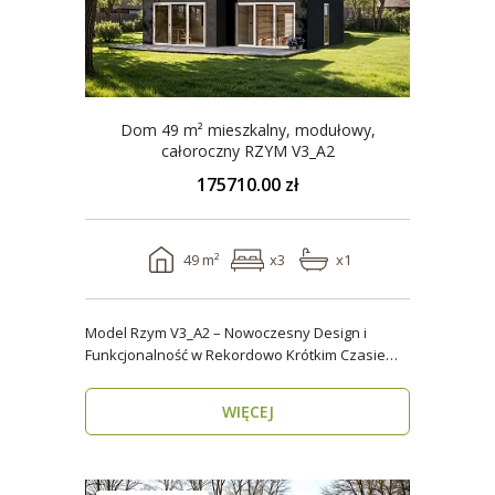
Dom 49 m² mieszkalny, modułowy,
całoroczny RZYM V3_A2
175710.00 zł
49 m²
x3
x1
Model Rzym V3_A2 – Nowoczesny Design i
Funkcjonalność w Rekordowo Krótkim Czasie
Model Rzym V3_A2..
WIĘCEJ