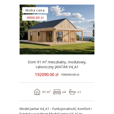
Niska cena
-6900.00 zł
Dom 91 m² mieszkalny, modułowy,
całoroczny JANTAR V4_A1
192090.00 zł
198990.00 zł
91 m²
x4
x1
Model Jantar V4_A1 – Funkcjonalność, Komfort i
Estetyka w Jednym Model Jantar V4_A1 to