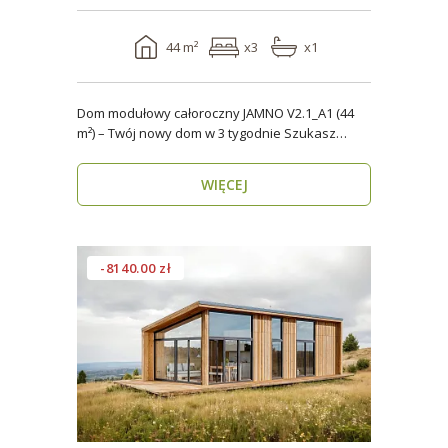
44 m²
x3
x1
Dom modułowy całoroczny JAMNO V2.1_A1 (44
m²) – Twój nowy dom w 3 tygodnie Szukasz
domu, który..
WIĘCEJ
-8140.00 zł