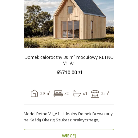
Domek całoroczny 30 m² modułowy RETNO
V1_A1
65710.00 zł
29 m²
x2
x1
2 m²
Model Retno V1_A1 – Idealny Domek Drewniany
na Każdą Okazję Szukasz praktycznego,
ekologicznego d..
WIĘCEJ