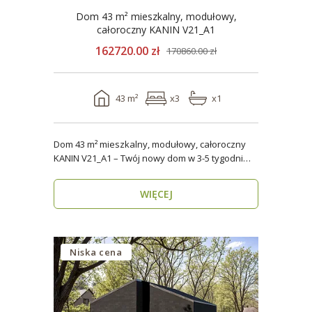
Dom 43 m² mieszkalny, modułowy,
całoroczny KANIN V21_A1
162720.00 zł
170860.00 zł
43 m²
x3
x1
Dom 43 m² mieszkalny, modułowy, całoroczny
KANIN V21_A1 – Twój nowy dom w 3-5 tygodni
Domy mod..
WIĘCEJ
Niska cena