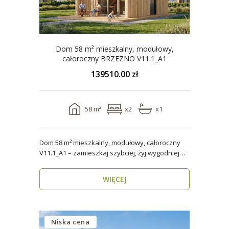
Dom 58 m² mieszkalny, modułowy,
całoroczny BRZEZNO V11.1_A1
139510.00 zł
58 m²
x2
x1
Dom 58 m² mieszkalny, modułowy, całoroczny
V11.1_A1 – zamieszkaj szybciej, żyj wygodniej
Stworzon..
WIĘCEJ
Niska cena