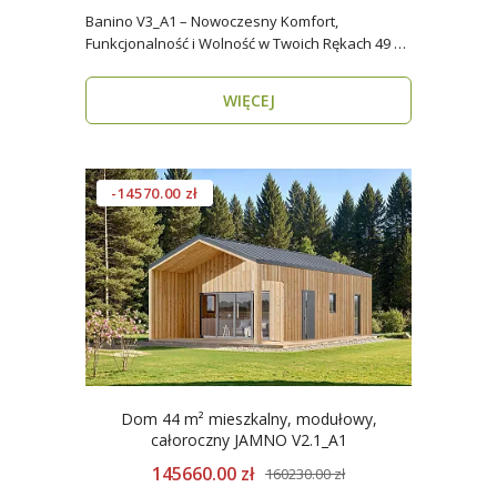
Banino V3_A1 – Nowoczesny Komfort,
Funkcjonalność i Wolność w Twoich Rękach 49 m²
wygody i estety..
WIĘCEJ
-14570.00 zł
Dom 44 m² mieszkalny, modułowy,
całoroczny JAMNO V2.1_A1
145660.00 zł
160230.00 zł