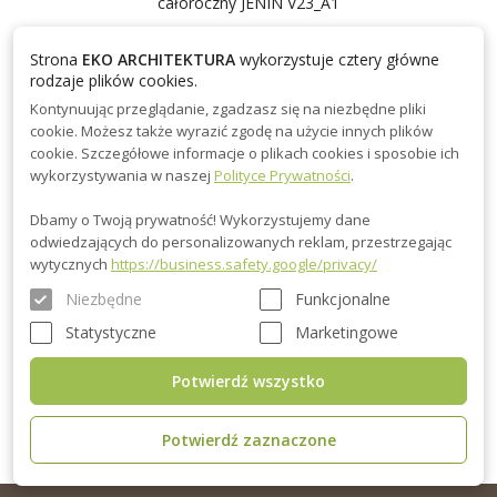
całoroczny JENIN V23_A1
205980.00 zł
226580.00 zł
Strona
EKO ARCHITEKTURA
wykorzystuje cztery główne
rodzaje plików cookies.
Kontynuując przeglądanie, zgadzasz się na niezbędne pliki
80 m²
x4
x1
cookie. Możesz także wyrazić zgodę na użycie innych plików
cookie. Szczegółowe informacje o plikach cookies i sposobie ich
wykorzystywania w naszej
Polityce Prywatności
.
Dom 80 m² mieszkalny, modułowy, całoroczny
JENIN V23_A1 – Twoje Wymarzone Mieszkanie
Dbamy o Twoją prywatność! Wykorzystujemy dane
na Każdy Sezon ..
odwiedzających do personalizowanych reklam, przestrzegając
wytycznych
https://business.safety.google/privacy/
WIĘCEJ
Niezbędne
Funkcjonalne
Statystyczne
Marketingowe
1
2
Potwierdź wszystko
Potwierdź zaznaczone