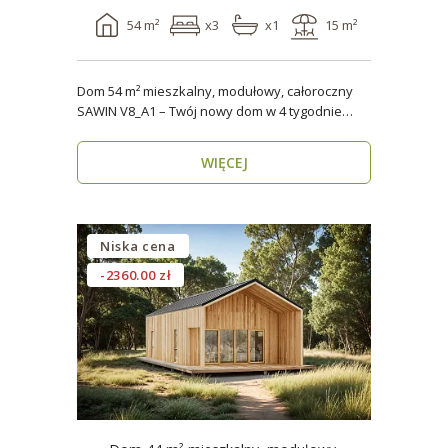
54 m²
x3
x1
15 m²
Dom 54 m² mieszkalny, modułowy, całoroczny
SAWIN V8_A1 – Twój nowy dom w 4 tygodnie
Domy budow..
WIĘCEJ
Niska cena
-2360.00 zł