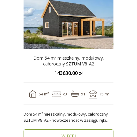
Dom 54 m² mieszkalny, modułowy,
całoroczny SZTUM V8_A2
143630.00 zł
54 m²
x3
x1
15 m²
Dom 54 m² mieszkalny, modułowy, całoroczny
SZTUM V8_A2 - nowoczesność w zasięgu ręki
Twój nowy..
WIĘCEJ