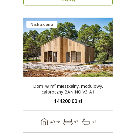
Niska cena
Dom 49 m² mieszkalny, modułowy,
całoroczny BANINO V3_A1
144200.00 zł
49 m²
x3
x1