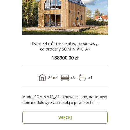
Dom 84 m² mieszkalny, modułowy,
całoroczny SOMIN V18_A1
188900.00 zł
84 m²
x3
x1
Model SOMIN V18_A1 to nowoczesny, parterowy
dom modułowy z antresolą o powierzchni
użytkowej 84 m², ..
WIĘCEJ