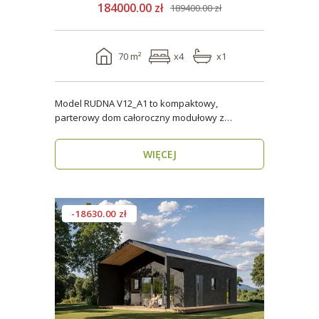
184000.00 zł
189400.00 zł
70 m²
x4
x1
Model RUDNA V12_A1 to kompaktowy,
parterowy dom całoroczny modułowy z
antresolą, o powierzchni użytk..
WIĘCEJ
-18630.00 zł