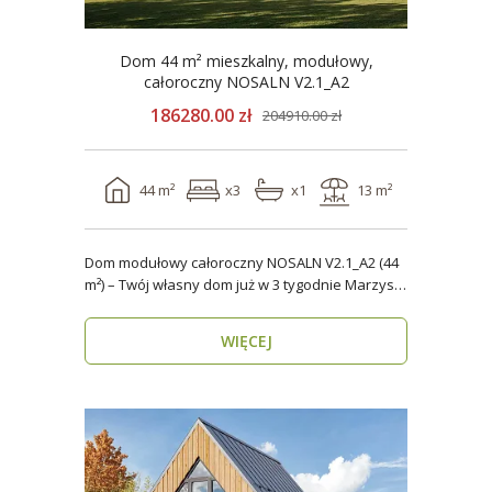
Dom 44 m² mieszkalny, modułowy,
całoroczny NOSALN V2.1_A2
186280.00 zł
204910.00 zł
44 m²
x3
x1
13 m²
Dom modułowy całoroczny NOSALN V2.1_A2 (44
m²) – Twój własny dom już w 3 tygodnie Marzysz
o do..
WIĘCEJ