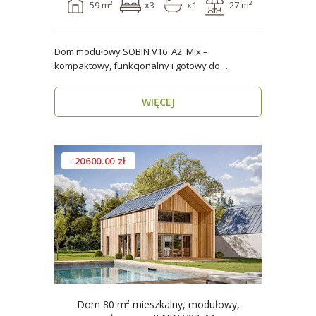
59 m²
x3
x1
27 m²
Dom modułowy SOBIN V16_A2_Mix –
kompaktowy, funkcjonalny i gotowy do
zamieszkania przez cały rok ..
WIĘCEJ
-20600.00 zł
Dom 80 m² mieszkalny, modułowy,