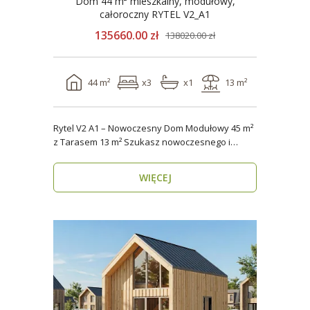
Dom 44 m² mieszkalny, modułowy,
całoroczny RYTEL V2_A1
135660.00 zł
138020.00 zł
44 m²
x3
x1
13 m²
Rytel V2 A1 – Nowoczesny Dom Modułowy 45 m²
z Tarasem 13 m² Szukasz nowoczesnego i
energooszczędn..
WIĘCEJ