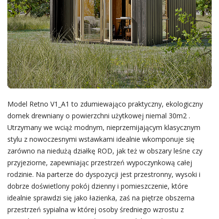
Model Retno V1_A1 to zdumiewająco praktyczny, ekologiczny
domek drewniany o powierzchni użytkowej niemal 30m2 .
Utrzymany we wciąż modnym, nieprzemijającym klasycznym
stylu z nowoczesnymi wstawkami idealnie wkomponuje się
zarówno na niedużą działkę ROD, jak też w obszary leśne czy
przyjeziorne, zapewniając przestrzeń wypoczynkową całej
rodzinie. Na parterze do dyspozycji jest przestronny, wysoki i
dobrze doświetlony pokój dzienny i pomieszczenie, które
idealnie sprawdzi się jako łazienka, zaś na piętrze obszerna
przestrzeń sypialna w której osoby średniego wzrostu z