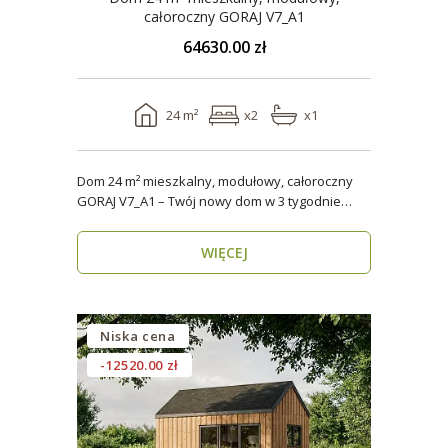
całoroczny GORAJ V7_A1
64630.00 zł
24 m²
x2
x1
Dom 24 m² mieszkalny, modułowy, całoroczny
GORAJ V7_A1 – Twój nowy dom w 3 tygodnie
Domy modul..
WIĘCEJ
Niska cena
-12520.00 zł