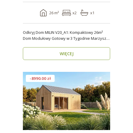
26 m²
x2
x1
Odkryj Dom MILIN V20_A1: Kompaktowy 26m²
Dom Modułowy Gotowy w 3 Tygodnie Marzysz o
własnym miejs..
WIĘCEJ
-8990.00 zł