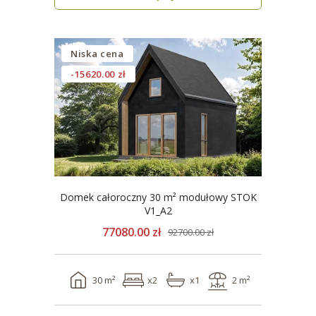
Niska cena
-15620.00 zł
Domek całoroczny 30 m² modułowy STOK
V1_A2
77080.00 zł
92700.00 zł
30 m²
x2
x1
2 m²