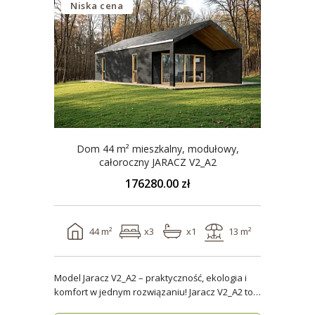
Niska cena
Dom 44 m² mieszkalny, modułowy,
całoroczny JARACZ V2_A2
176280.00 zł
44 m²
x3
x1
13 m²
Model Jaracz V2_A2 – praktyczność, ekologia i
komfort w jednym rozwiązaniu! Jaracz V2_A2 to
wyjąt..