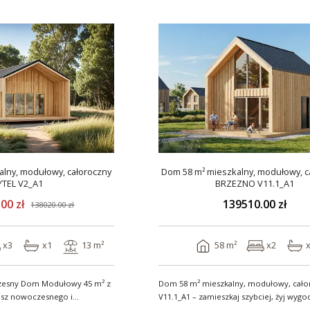
lny, modułowy, całoroczny
Dom 58 m² mieszkalny, modułowy, c
YTEL V2_A1
BRZEZNO V11.1_A1
00 zł
139510.00 zł
138020.00 zł
x3
x1
13 m²
58 m²
x2
czesny Dom Modułowy 45 m² z
Dom 58 m² mieszkalny, modułowy, cało
V11.1_A1 – zamieszkaj szybciej, żyj wygo
Stworzon..