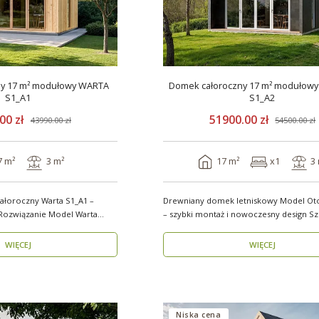
ny 17 m² modułowy WARTA
Domek całoroczny 17 m² modułow
S1_A1
S1_A2
00 zł
51900.00 zł
43990.00 zł
54500.00 zł
7 m²
3 m²
17 m²
x1
3
łoroczny Warta S1_A1 –
Drewniany domek letniskowy Model Ot
nie Model Warta
– szybki montaż i nowoczesny design Szukasz
funkcjo..
WIĘCEJ
WIĘCEJ
Niska cena