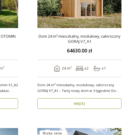
y OTOMIN
Dom 24 m² mieszkalny, modułowy, całoroczny
GORAJ V7_A1
64630.00 zł
 m²
24 m²
x2
x1
omin S1_A2
Dom 24 m² mieszkalny, modułowy, całoroczny
GORAJ V7_A1 – Twój nowy dom w 3 tygodnie Domy
modul..
WIĘCEJ
Niska cena