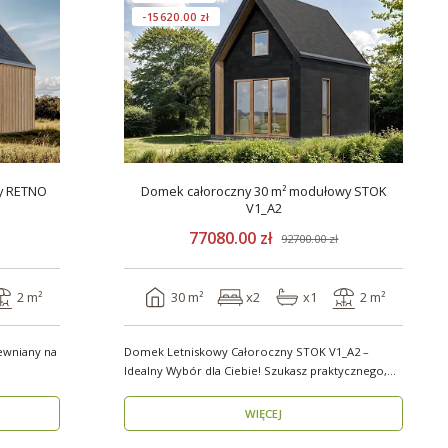
-15620.00 zł
y RETNO
Domek całoroczny 30 m² modułowy STOK
V1_A2
77080.00 zł
92700.00 zł
2 m²
30 m²
x2
x1
2 m²
ewniany na
Domek Letniskowy Całoroczny STOK V1_A2 –
Idealny Wybór dla Ciebie! Szukasz praktycznego,
kompaktowe..
WIĘCEJ