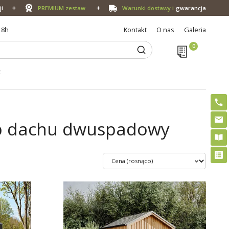
ji
PREMIUM zestaw
Warunki dostawy i
gwarancja
18h
Kontakt
O nas
Galeria
E
yp dachu dwuspadowy