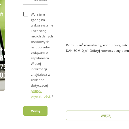
?
ń
Wyrażam
zgodę na
wykorzystanie
i ochronę
moich danych
osobowych
Dom 33 m² mieszkalny, modułowy, cało
+48
na potrzeby
DANIEC V10_A1 Odkryj nowoczesny dom
związane z
856
modułowy, który..
zapytaniem.
Więcej
723
informacji
031
znajdziesz w
zakładce
dotyczącej
polityki
prywatności
. *
Wyślij
WIĘCEJ