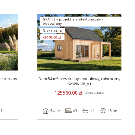
GRATIS - projekt architektoniczno-
budowlany
Niska cena
-3440.00 zł
ałoroczny
Dom 54 m² mieszkalny, modułowy, całoroczny
SAWIN V8_A1
125560.00 zł
129000.00 zł
x1
54 m²
x3
x1
15 m²