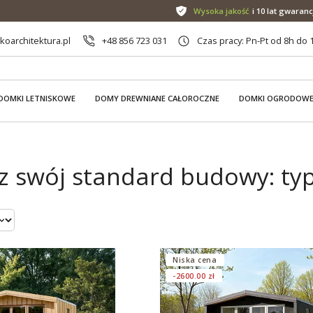
Wysoka jakość
i 10 lat gwaranc
oarchitektura.pl
+48 856 723 031
Czas pracy: Pn-Pt od 8h do 
DOMKI LETNISKOWE
DOMY DREWNIANE CAŁOROCZNE
DOMKI OGRODOW
z swój standard budowy: t
Niska cena
-2600.00 zł