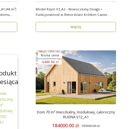
A1 (44 m²)
Model Rzym V3_A2 – Nowoczesny Design i
Funkcjonalność w Rekordowo Krótkim Czasie
Model Rzym V3_A2..
WIĘCEJ
Niska cena
-5400.00 zł
odukt
esiąca
mek
oroczny
m²
ułowy
Dom 70 m² mieszkalny, modułowy, całoroczny
TNO
RUDNA V12_A1
A1
184000.00 zł
189400.00 zł