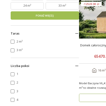
-12520.00 zł
24 m²
33 m²
POKAŻ WIĘCEJ
Taras
2 m²
Domek całoroczn
3 m²
65470.
Liczba pokoi
16 m²
1
2
Model Baczyna V6_A1
m² to idealne rozwi
3
nowo..
4