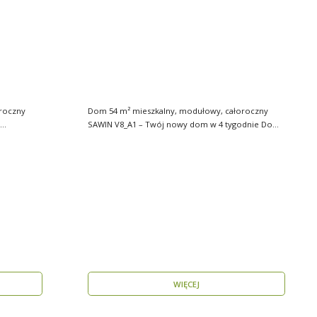
roczny
Dom 54 m² mieszkalny, modułowy, całoroczny
SAWIN V8_A1 – Twój nowy dom w 4 tygodnie Domy
budow..
WIĘCEJ