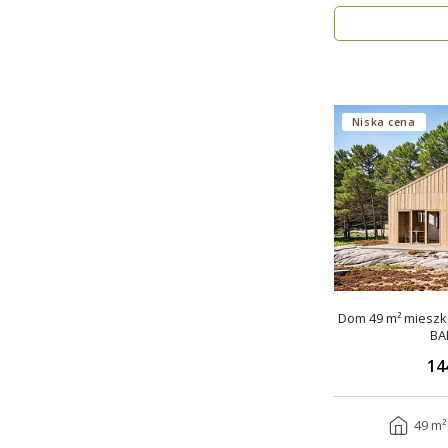
Niska cena
Dom 49 m² mieszka
BA
14
49 m²