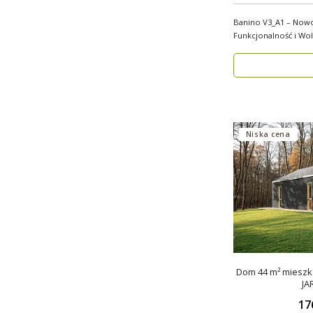
Banino V3_A1 – Now
Funkcjonalność i Wolno
wygody i estety..
Niska cena
Dom 44 m² mieszka
JA
17