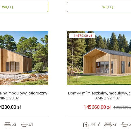
WIĘCEJ
WIĘCEJ
-14570.00 zł
lny, modułowy, całoroczny
Dom 44 m² mieszkalny, modułowy, c
NINO V3_A1
JAMNO V2.1_A1
4200.00 zł
145660.00 zł
160230.00 z
x3
x1
44 m²
x3