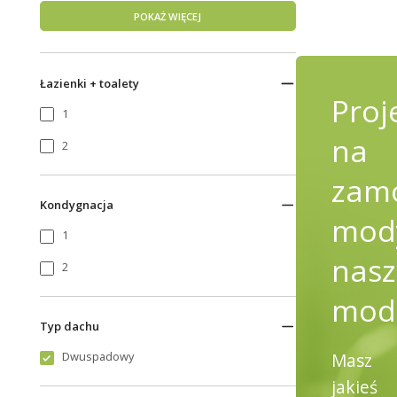
POKAŻ WIĘCEJ
Łazienki + toalety
Proj
1
na
2
zamó
Kondygnacja
mody
1
nasz
2
mod
Typ dachu
Masz
Dwuspadowy
jakieś