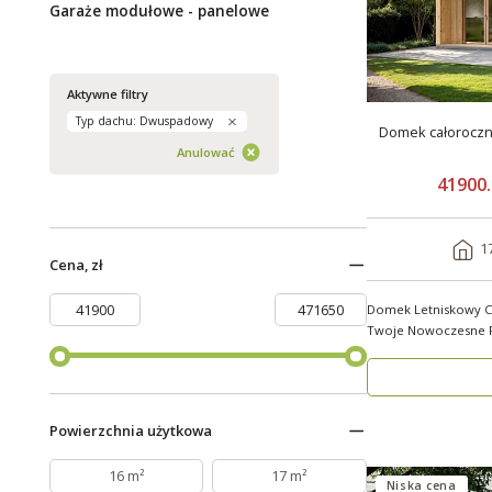
Garaże modułowe - panelowe
Aktywne filtry
Typ dachu: Dwuspadowy
Domek całorocz
Anulować
41900.
1
Cena, zł
Domek Letniskowy Ca
Twoje Nowoczesne Rozwiąza
S1_A1 o powier..
Powierzchnia użytkowa
16 m²
17 m²
Niska cena