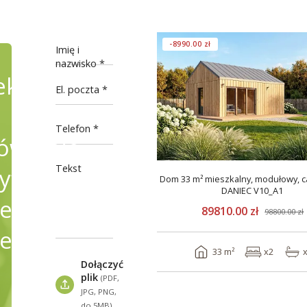
-8990.00 zł
Imię i
nazwisko
ekty
El. poczta
Telefon
wienie,
Tekst
fikując
Dom 33 m² mieszkalny, modułowy, c
DANIEC V10_A1
e
89810.00 zł
98800.00 zł
ele
33 m²
x2
Dołączyć
plik
(PDF,
JPG, PNG,
do 5MB)