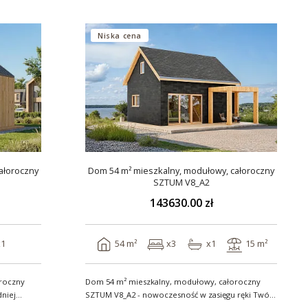
Niska cena
ałoroczny
Dom 54 m² mieszkalny, modułowy, całoroczny
SZTUM V8_A2
143630.00 zł
x1
54 m²
x3
x1
15 m²
roczny
Dom 54 m² mieszkalny, modułowy, całoroczny
dniej
SZTUM V8_A2 - nowoczesność w zasięgu ręki Twój
nowy..