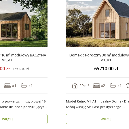
y 16 m² modułowy BACZYNA
Domek całoroczny 30 m² modułow
V6_A1
V1_A1
00 zł
65710.00 zł
77990.00 zł
x1
x1
29 m²
x2
x1
 o powierzchni użytkowej 16
Model Retno V1_A1 – Idealny Domek Dr
ązanie dla osób poszukujących
Każdą Okazję Szukasz praktycznego,
ekologicznego d..
WIĘCEJ
WIĘCEJ