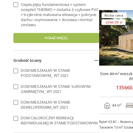
Ciepła płyta fundamentowa + system
ociepleń THERMO + stolarka 3 szybowe PVC
+ trzykrotne malowana elewacja + pokrycie
Niska cena
dachu i orynnowanie + dostawa i montaż
-2360.00 zł
zestawu
POKAŻ WIĘCEJ
Grubość ściany
DOM MIESZKALNY W STANIE
Dom 44 m² mieszka
PODSTAWOWYM_ WT 2021
R
DOM MIESZKALNY W STANIE SUROWYM
135660.
ZAMKNIĘTYM_ WT 2021
DOM MIESZKALNY W STANIE
44 m²
DEWELOPERSKIM_WT 2021
DOM CAŁOROCZNY REKREACJI
Rytel V2 A1 – Nowo
INDYWIDUALNEJ W STANIE PODSTAWOWYM
Tarasem 13 m² Szukasz nowoczesnego i
energooszczędn..