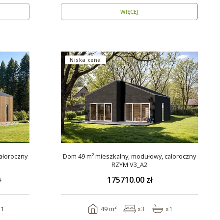
WIĘCEJ
Niska cena
ałoroczny
Dom 49 m² mieszkalny, modułowy, całoroczny
RZYM V3_A2
175710.00 zł
ł
x1
49 m²
x3
x1