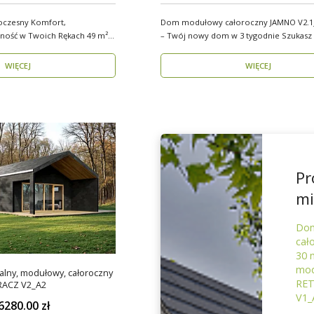
oczesny Komfort,
Dom modułowy całoroczny JAMNO V2.1_
ść w Twoich Rękach 49 m²
– Twój nowy dom w 3 tygodnie Szukasz domu,
który..
WIĘCEJ
WIĘCEJ
Pr
mi
Do
cał
30 
mod
lny, modułowy, całoroczny
RE
RACZ V2_A2
V1_
6280.00 zł