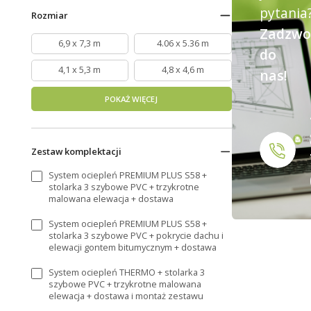
pytania
Rozmiar
Zadzwo
6,9 x 7,3 m
4.06 x 5.36 m
do
4,1 x 5,3 m
4,8 x 4,6 m
nas!
POKAŻ WIĘCEJ
Zestaw komplektacji
System ociepleń PREMIUM PLUS S58 +
stolarka 3 szybowe PVC + trzykrotne
malowana elewacja + dostawa
System ociepleń PREMIUM PLUS S58 +
stolarka 3 szybowe PVC + pokrycie dachu i
elewacji gontem bitumycznym + dostawa
System ociepleń THERMO + stolarka 3
szybowe PVC + trzykrotne malowana
elewacja + dostawa i montaż zestawu