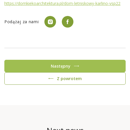
https://domkiekoarchitektura.pl/dom-letniskowy-karlino-vsp22
Podążaj za nami
Następny
Z powrotem