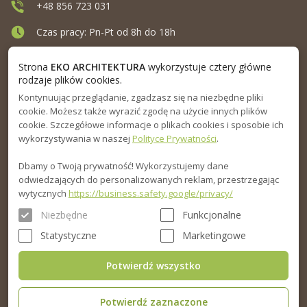
+48 856 723 031
Czas pracy: Pn-Pt od 8h do 18h
Ul. Elewatorska 10, Białystok
Strona
EKO ARCHITEKTURA
wykorzystuje cztery główne
rodzaje plików cookies.
Kontynuując przeglądanie, zgadzasz się na niezbędne pliki
MENU
cookie. Możesz także wyrazić zgodę na użycie innych plików
cookie. Szczegółowe informacje o plikach cookies i sposobie ich
INFORMACJA
wykorzystywania w naszej
Polityce Prywatności
.
Dbamy o Twoją prywatność! Wykorzystujemy dane
PORADNIK
odwiedzających do personalizowanych reklam, przestrzegając
wytycznych
https://business.safety.google/privacy/
Niezbędne
Funkcjonalne
Statystyczne
Marketingowe
Potwierdź wszystko
Potwierdź zaznaczone