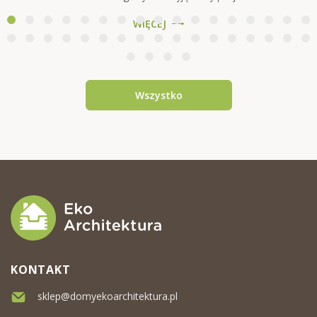
na bazie modelu Sosnowiec VSP23
WIĘCEJ
Ten przytulny i nowoczesny drewniany
dom to ...
Wszystko
KONTAKT
sklep@domyekoarchitektura.pl