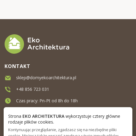
KONTAKT
sklep@domyekoarchitektura.pl
+48 856 723 031
Czas pracy: Pn-Pt od 8h do 18h
Ul. Elewatorska 10, Białystok
Strona
EKO ARCHITEKTURA
wykorzystuje cztery główne
rodzaje plików cookies.
Kontynuując przeglądanie, zgadzasz się na niezbędne pliki
MENU
cookie. Możesz także wyrazić zgodę na użycie innych plików