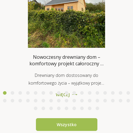
Nowoczesny drewniany dom –
komfortowy projekt całoroczny w
styl
Drewniany dom dostosowany do
komfortowego życia – wyjątkowy projekt
na bazie modelu Sosnowiec VSP23
WIĘCEJ
Ten przytulny i nowoczesny drewniany
dom to ...
Wszystko