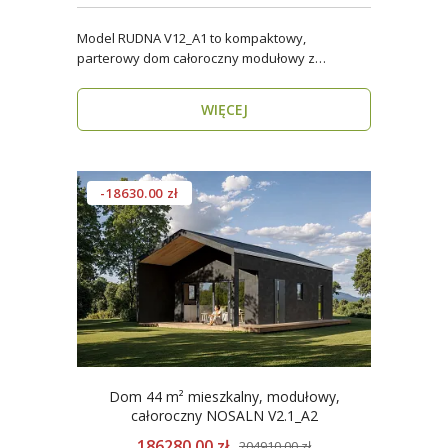
Model RUDNA V12_A1 to kompaktowy,
parterowy dom całoroczny modułowy z
antresolą, o powierzchni użytk..
WIĘCEJ
-18630.00 zł
Dom 44 m² mieszkalny, modułowy,
całoroczny NOSALN V2.1_A2
186280.00 zł
204910.00 zł