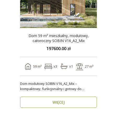
Dom 59 m² mieszkalny, modułowy,
całoroczny SOBIN V16_A2_Mix
197600.00 zł
59 m²
x3
x1
27 m²
Dom modułowy SOBIN V16_A2_Mix –
kompaktowy, funkcjonalny i gotowy do
zamieszkania przez cały rok ..
WIĘCEJ