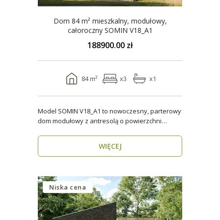
Dom 84 m² mieszkalny, modułowy,
całoroczny SOMIN V18_A1
188900.00 zł
84 m²
x3
x1
Model SOMIN V18_A1 to nowoczesny, parterowy
dom modułowy z antresolą o powierzchni
użytkowej 84 m², ..
WIĘCEJ
Niska cena