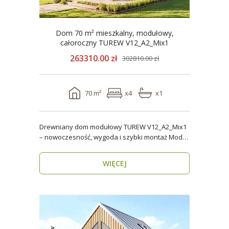
Dom 70 m² mieszkalny, modułowy,
całoroczny TUREW V12_A2_Mix1
263310.00 zł
302810.00 zł
70 m²
x4
x1
Drewniany dom modułowy TUREW V12_A2_Mix1
– nowoczesność, wygoda i szybki montaż Model
TUREW V12_A..
WIĘCEJ