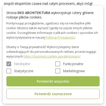
zespół ekspertów czuwa nad całym procesem, abyś mógł
skupić się wyłącznie na cieszeniu się realizacją swoich marzeń.
Strona
EKO ARCHITEKTURA
wykorzystuje cztery główne
Co więcej, zapewniamy wsparcie także po zakończeniu budowy,
rodzaje plików cookies.
oferując serwis i doradztwo techniczne, które gwarantują pełne
Kontynuując przeglądanie, zgadzasz się na niezbędne pliki
zadowolenie z naszego produktu.
cookie. Możesz także wyrazić zgodę na użycie innych plików
cookie. Szczegółowe informacje o plikach cookies i sposobie ich
wykorzystywania w naszej
Polityce Prywatności
.
Ekologiczne rozwiązania: Domki drewniane to ekologiczny
wybór. Stawiamy na materiały przyjazne środowisku oraz
Dbamy o Twoją prywatność! Wykorzystujemy dane
energooszczędne rozwiązania, które pozwalają cieszyć się
odwiedzających do personalizowanych reklam, przestrzegając
komfortem, jednocześnie dbając o naszą planetę.
wytycznych
https://business.safety.google/privacy/
Wykorzystanie drewna jako materiału budowlanego zmniejsza
Niezbędne
Funkcjonalne
ślad węglowy, a domy są projektowane z myślą o efektywności
Statystyczne
Marketingowe
energetycznej. Dzięki zastosowaniu nowoczesnych technologii
izolacyjnych, nasze domki doskonale zatrzymują ciepło, co
Potwierdź wszystko
przekłada się na niższe koszty ogrzewania i mniejszy wpływ na
środowisko. Ponadto, drewno jest materiałem odnawialnym, co
Potwierdź zaznaczone
czyni nasze domy nie tylko pięknymi, ale także
odpowiedzialnymi ekologicznie.