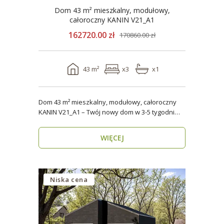
Dom 43 m² mieszkalny, modułowy,
całoroczny KANIN V21_A1
162720.00 zł
170860.00 zł
43 m²
x3
x1
Dom 43 m² mieszkalny, modułowy, całoroczny
KANIN V21_A1 – Twój nowy dom w 3-5 tygodni
Domy mod..
WIĘCEJ
Niska cena