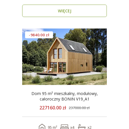
na Każdy Sezon ..
WIĘCEJ
-9840.00 zł
Dom 95 m² mieszkalny, modułowy,
całoroczny BONIN V19_A1
227160.00 zł
237000.00 zł
95 m²
x4
x2