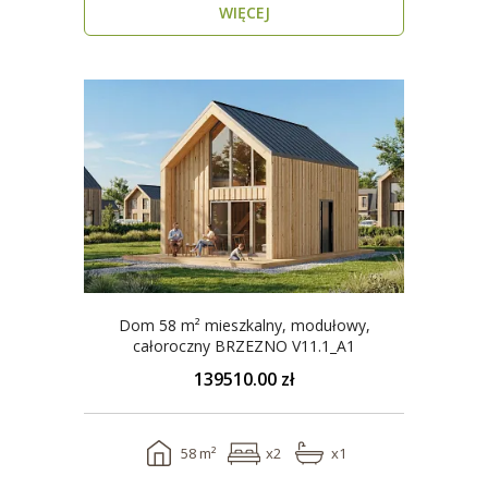
WIĘCEJ
Dom 58 m² mieszkalny, modułowy,
całoroczny BRZEZNO V11.1_A1
139510.00 zł
58 m²
x2
x1