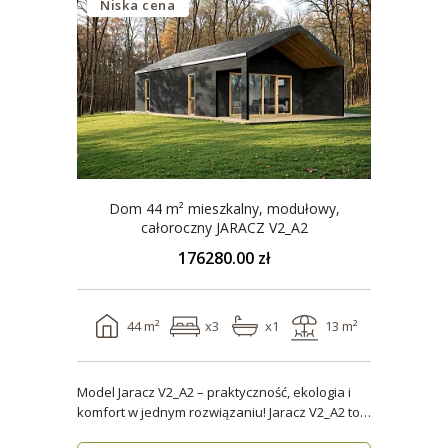
Niska cena
Dom 44 m² mieszkalny, modułowy,
całoroczny JARACZ V2_A2
176280.00 zł
44 m²
x3
x1
13 m²
Model Jaracz V2_A2 – praktyczność, ekologia i
komfort w jednym rozwiązaniu! Jaracz V2_A2 to
wyjąt..