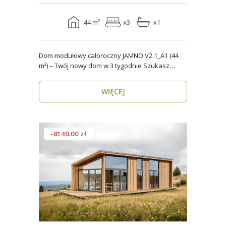
44 m²
x3
x1
Dom modułowy całoroczny JAMNO V2.1_A1 (44
m²) – Twój nowy dom w 3 tygodnie Szukasz
domu, który..
WIĘCEJ
-8140.00 zł