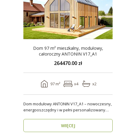
Dom 97 m² mieszkalny, modułowy,
całoroczny ANTONIN V17_A1
264470.00 zł
97 m²
x4
x2
Dom modułowy ANTONIN V17_A1 – nowoczesny,
energooszczędny i w pełni personalizowany
dom całoroczny o..
WIĘCEJ