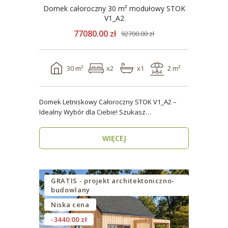
Domek całoroczny 30 m² modułowy STOK
V1_A2
77080.00 zł
92700.00 zł
30 m²
x2
x1
2 m²
Domek Letniskowy Całoroczny STOK V1_A2 –
Idealny Wybór dla Ciebie! Szukasz
praktycznego, kompaktowe..
WIĘCEJ
GRATIS - projekt architektoniczno-
budowlany
Niska cena
-3440.00 zł