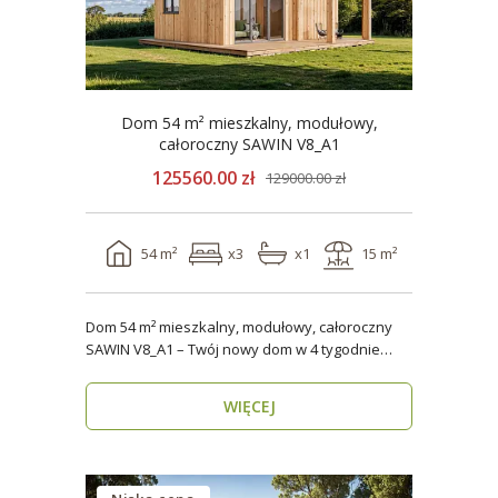
Dom 54 m² mieszkalny, modułowy,
całoroczny SAWIN V8_A1
125560.00 zł
129000.00 zł
54 m²
x3
x1
15 m²
Dom 54 m² mieszkalny, modułowy, całoroczny
SAWIN V8_A1 – Twój nowy dom w 4 tygodnie
Domy budow..
WIĘCEJ