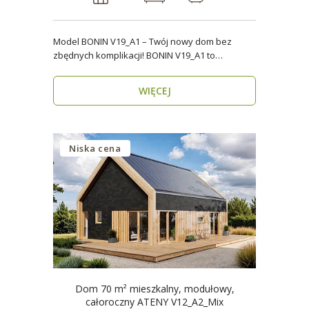
Model BONIN V19_A1 – Twój nowy dom bez
zbędnych komplikacji! BONIN V19_A1 to
nowoczesny, parterow..
WIĘCEJ
Niska cena
Dom 70 m² mieszkalny, modułowy,
całoroczny ATENY V12_A2_Mix