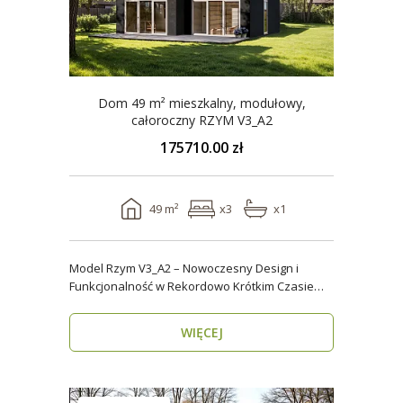
Dom 49 m² mieszkalny, modułowy,
całoroczny RZYM V3_A2
175710.00 zł
49 m²
x3
x1
Model Rzym V3_A2 – Nowoczesny Design i
Funkcjonalność w Rekordowo Krótkim Czasie
Model Rzym V3_A2..
WIĘCEJ