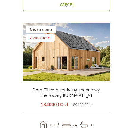
WIĘCEJ
Niska cena
-5400.00 zł
Dom 70 m² mieszkalny, modułowy,
całoroczny RUDNA V12_A1
184000.00 zł
189400.00 zł
70 m²
x4
x1