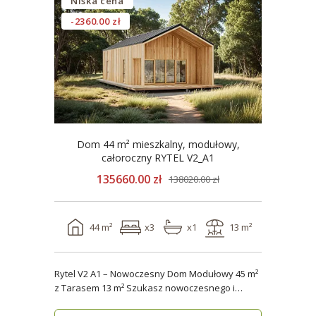
Niska cena
-2360.00 zł
Dom 44 m² mieszkalny, modułowy,
całoroczny RYTEL V2_A1
135660.00 zł
138020.00 zł
44 m²
x3
x1
13 m²
Rytel V2 A1 – Nowoczesny Dom Modułowy 45 m²
z Tarasem 13 m² Szukasz nowoczesnego i
energooszczędn..