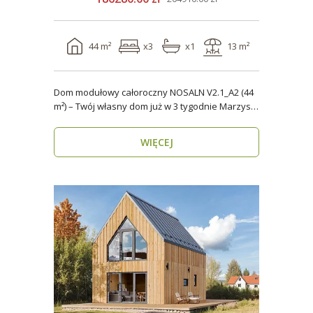
44 m²
x3
x1
13 m²
Dom modułowy całoroczny NOSALN V2.1_A2 (44
m²) – Twój własny dom już w 3 tygodnie Marzysz
o do..
WIĘCEJ