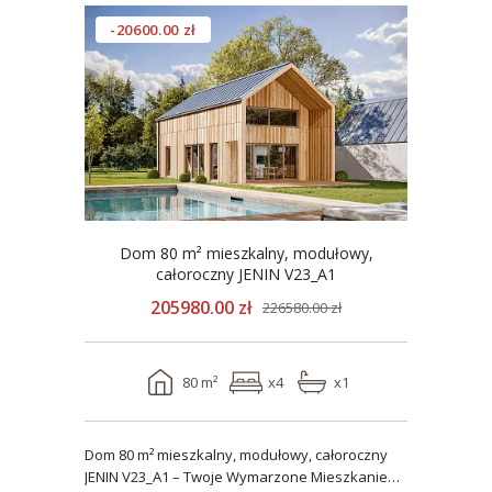
-20600.00 zł
Dom 80 m² mieszkalny, modułowy,
całoroczny JENIN V23_A1
205980.00 zł
226580.00 zł
80 m²
x4
x1
Dom 80 m² mieszkalny, modułowy, całoroczny
JENIN V23_A1 – Twoje Wymarzone Mieszkanie