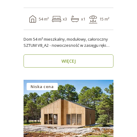
54 m²
x3
x1
15 m²
Dom 54 m² mieszkalny, modułowy, całoroczny
SZTUM V8_A2 - nowoczesność w zasięgu ręki
Twój nowy..
WIĘCEJ
Niska cena