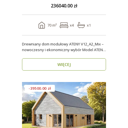
236040.00 zł
70 m²
x4
x1
Drewniany dom modułowy ATENY V12_A2_Mix –
nowoczesny i ekonomiczny wybór Model ATENY
V12_A2_Mix t..
WIĘCEJ
-39500.00 zł