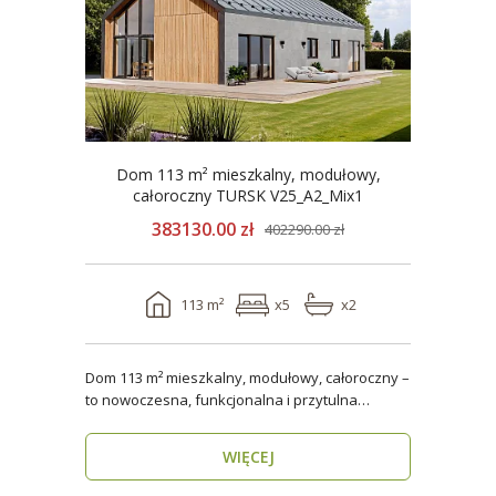
Dom 113 m² mieszkalny, modułowy,
całoroczny TURSK V25_A2_Mix1
383130.00 zł
402290.00 zł
113 m²
x5
x2
Dom 113 m² mieszkalny, modułowy, całoroczny –
to nowoczesna, funkcjonalna i przytulna
przestrzeń dla..
WIĘCEJ