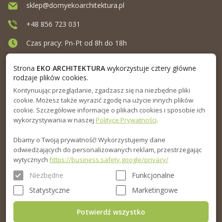
sklep@domyekoarchitektura.pl
+48 856 723 031
Czas pracy: Pn-Pt od 8h do 18h
Ul. Elewatorska 10, Białystok
Strona
EKO ARCHITEKTURA
wykorzystuje cztery główne
rodzaje plików cookies.
Kontynuując przeglądanie, zgadzasz się na niezbędne pliki
MENU
cookie. Możesz także wyrazić zgodę na użycie innych plików
cookie. Szczegółowe informacje o plikach cookies i sposobie ich
INFORMACJA
wykorzystywania w naszej
Polityce Prywatności
.
Dbamy o Twoją prywatność! Wykorzystujemy dane
PORADNIK
odwiedzających do personalizowanych reklam, przestrzegając
wytycznych
https://business.safety.google/privacy/
Niezbędne
Funkcjonalne
Statystyczne
Marketingowe
Potwierdź wszystko